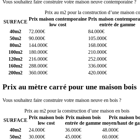
Vous souhaitez faire construire votre maison neuve contemporaine ?
C
Prix au m2 pour la construction d’une maison c
Prix maison contemporaine
Prix maison contempora
SURFACE
low cost
entrée de gamme
40m2
72.000€
84.000€
50m2
90.000€
105.000€
80m2
144.000€
168.000€
100m2
180.000€
210.000€
120m2
216.000€
252.000€
160m2
288.000€
336.000€
200m2
360.000€
420.000€
Prix au mètre carré pour une maison bois
Vous souhaitez faire construire votre maison neuve en bois ?
Comparez
Prix au m2 pour la construction d’une maison en bois
Prix maison bois
Prix maison bois
Prix maison bo
SURFACE
low cost
entrée de gamme
moyen/haut de g
40m2
24.000€
36.000€
48.000€
50m2
30.000€
45.000€
60.000€