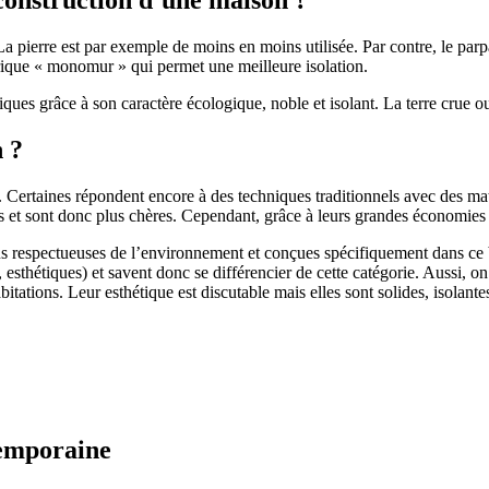
 pierre est par exemple de moins en moins utilisée. Par contre, le parpaing
brique « monomur » qui permet une meilleure isolation.
ues grâce à son caractère écologique, noble et isolant. La terre crue ou
n ?
. Certaines répondent encore à des techniques traditionnels avec des m
et sont donc plus chères. Cependant, grâce à leurs grandes économies d’
us respectueuses de l’environnement et conçues spécifiquement dans ce b
, esthétiques) et savent donc se différencier de cette catégorie. Aussi, 
itations. Leur esthétique est discutable mais elles sont solides, isolantes
temporaine