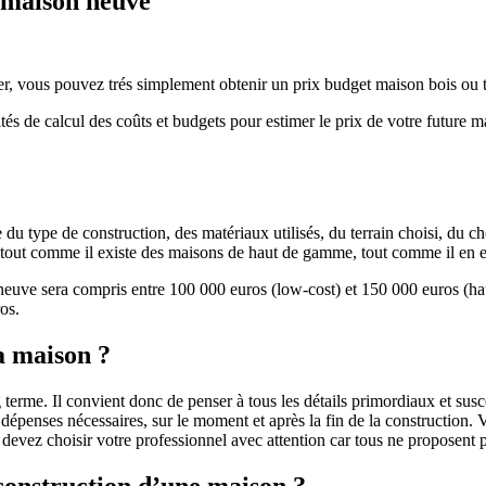
e maison neuve
r, vous pouvez trés simplement obtenir un prix budget maison bois ou tra
ités de calcul des coûts et budgets pour estimer le prix de votre future 
u type de construction, des matériaux utilisés, du terrain choisi, du c
 » tout comme il existe des maisons de haut de gamme, tout comme il en 
 neuve sera compris entre 100 000 euros (low-cost) et 150 000 euros (
os.
a maison ?
 terme. Il convient donc de penser à tous les détails primordiaux et susc
penses nécessaires, sur le moment et après la fin de la construction. Vo
s devez choisir votre professionnel avec attention car tous ne proposen
 construction d’une maison ?