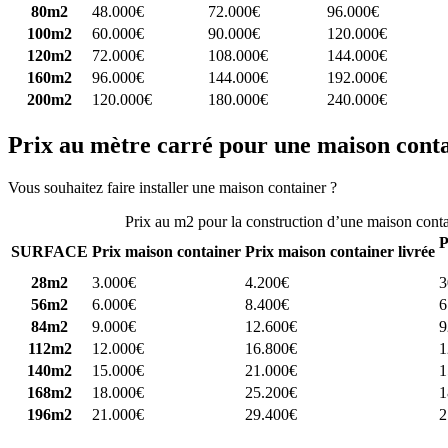
80m2
48.000€
72.000€
96.000€
100m2
60.000€
90.000€
120.000€
120m2
72.000€
108.000€
144.000€
160m2
96.000€
144.000€
192.000€
200m2
120.000€
180.000€
240.000€
Prix au mètre carré pour une maison cont
Vous souhaitez faire installer une maison container ?
Comparez 4 const
Prix au m2 pour la construction d’une maison cont
P
SURFACE
Prix maison container
Prix maison container livrée
28m2
3.000€
4.200€
3
56m2
6.000€
8.400€
6
84m2
9.000€
12.600€
9
112m2
12.000€
16.800€
1
140m2
15.000€
21.000€
1
168m2
18.000€
25.200€
1
196m2
21.000€
29.400€
2