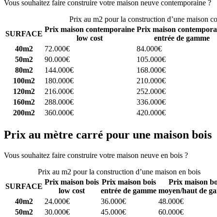
Vous souhaitez faire construire votre maison neuve contemporaine ?
C
Prix au m2 pour la construction d’une maison c
Prix maison contemporaine
Prix maison contempora
SURFACE
low cost
entrée de gamme
40m2
72.000€
84.000€
50m2
90.000€
105.000€
80m2
144.000€
168.000€
100m2
180.000€
210.000€
120m2
216.000€
252.000€
160m2
288.000€
336.000€
200m2
360.000€
420.000€
Prix au mètre carré pour une maison bois
Vous souhaitez faire construire votre maison neuve en bois ?
Comparez
Prix au m2 pour la construction d’une maison en bois
Prix maison bois
Prix maison bois
Prix maison bo
SURFACE
low cost
entrée de gamme
moyen/haut de g
40m2
24.000€
36.000€
48.000€
50m2
30.000€
45.000€
60.000€