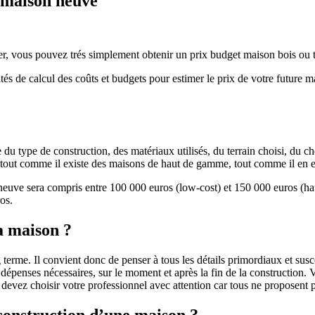
e maison neuve
r, vous pouvez trés simplement obtenir un prix budget maison bois ou tra
ités de calcul des coûts et budgets pour estimer le prix de votre future 
u type de construction, des matériaux utilisés, du terrain choisi, du c
 » tout comme il existe des maisons de haut de gamme, tout comme il en 
 neuve sera compris entre 100 000 euros (low-cost) et 150 000 euros (
os.
a maison ?
 terme. Il convient donc de penser à tous les détails primordiaux et susc
penses nécessaires, sur le moment et après la fin de la construction. Vo
s devez choisir votre professionnel avec attention car tous ne proposen
 construction d’une maison ?