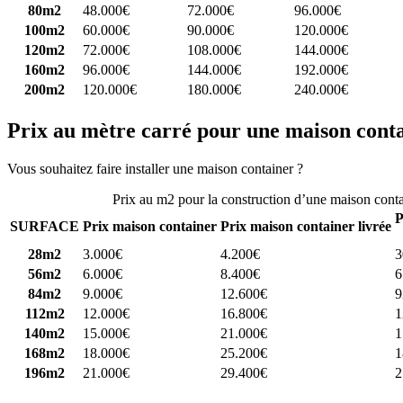
80m2
48.000€
72.000€
96.000€
100m2
60.000€
90.000€
120.000€
120m2
72.000€
108.000€
144.000€
160m2
96.000€
144.000€
192.000€
200m2
120.000€
180.000€
240.000€
Prix au mètre carré pour une maison cont
Vous souhaitez faire installer une maison container ?
Comparez 4 const
Prix au m2 pour la construction d’une maison cont
P
SURFACE
Prix maison container
Prix maison container livrée
28m2
3.000€
4.200€
3
56m2
6.000€
8.400€
6
84m2
9.000€
12.600€
9
112m2
12.000€
16.800€
1
140m2
15.000€
21.000€
1
168m2
18.000€
25.200€
1
196m2
21.000€
29.400€
2