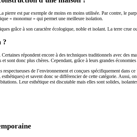
 pierre est par exemple de moins en moins utilisée. Par contre, le parpaing
brique « monomur » qui permet une meilleure isolation.
ues grâce à son caractère écologique, noble et isolant. La terre crue ou
n ?
. Certaines répondent encore à des techniques traditionnels avec des m
et sont donc plus chères. Cependant, grâce à leurs grandes économies d’
us respectueuses de l’environnement et conçues spécifiquement dans ce b
, esthétiques) et savent donc se différencier de cette catégorie. Aussi, 
itations. Leur esthétique est discutable mais elles sont solides, isolantes
temporaine