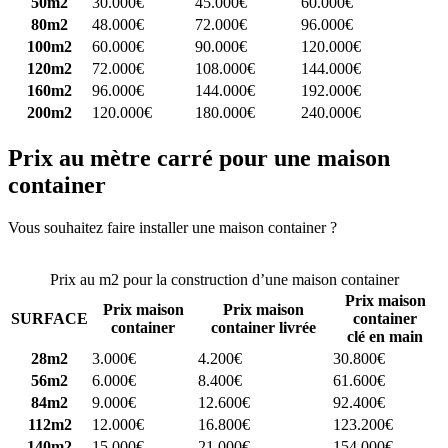
50m2
30.000€
45.000€
60.000€
80m2
48.000€
72.000€
96.000€
100m2
60.000€
90.000€
120.000€
120m2
72.000€
108.000€
144.000€
160m2
96.000€
144.000€
192.000€
200m2
120.000€
180.000€
240.000€
Prix au mètre carré pour une maison
container
Vous souhaitez faire installer une maison container ?
Comparez 4
constructeurs ici
Prix au m2 pour la construction d’une maison container
Prix maison
Prix maison
Prix maison
SURFACE
container
container
container livrée
clé en main
28m2
3.000€
4.200€
30.800€
56m2
6.000€
8.400€
61.600€
84m2
9.000€
12.600€
92.400€
112m2
12.000€
16.800€
123.200€
140m2
15.000€
21.000€
154.000€