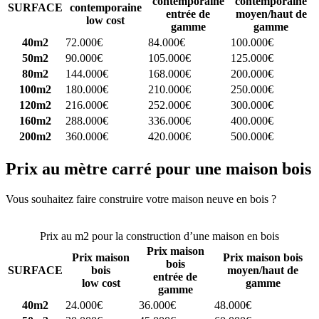
contemporaine
contemporaine
SURFACE
contemporaine
entrée de
moyen/haut de
low cost
gamme
gamme
40m2
72.000€
84.000€
100.000€
50m2
90.000€
105.000€
125.000€
80m2
144.000€
168.000€
200.000€
100m2
180.000€
210.000€
250.000€
120m2
216.000€
252.000€
300.000€
160m2
288.000€
336.000€
400.000€
200m2
360.000€
420.000€
500.000€
Prix au mètre carré pour une maison bois
Vous souhaitez faire construire votre maison neuve en bois ?
Comparez 4 constructeurs ici
Prix au m2 pour la construction d’une maison en bois
Prix maison
Prix maison
Prix maison bois
bois
SURFACE
bois
moyen/haut de
entrée de
low cost
gamme
gamme
40m2
24.000€
36.000€
48.000€