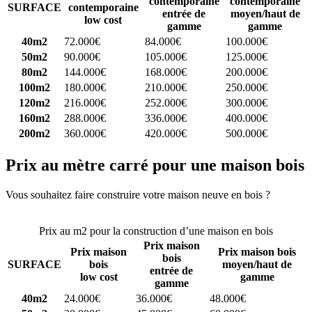
contemporaine
contemporaine
SURFACE
contemporaine
entrée de
moyen/haut de
low cost
gamme
gamme
40m2
72.000€
84.000€
100.000€
50m2
90.000€
105.000€
125.000€
80m2
144.000€
168.000€
200.000€
100m2
180.000€
210.000€
250.000€
120m2
216.000€
252.000€
300.000€
160m2
288.000€
336.000€
400.000€
200m2
360.000€
420.000€
500.000€
Prix au mètre carré pour une maison bois
Vous souhaitez faire construire votre maison neuve en bois ?
Comparez 4 constructeurs ici
Prix au m2 pour la construction d’une maison en bois
Prix maison
Prix maison
Prix maison bois
bois
SURFACE
bois
moyen/haut de
entrée de
low cost
gamme
gamme
40m2
24.000€
36.000€
48.000€