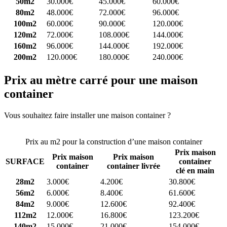
50m2
30.000€
45.000€
60.000€
80m2
48.000€
72.000€
96.000€
100m2
60.000€
90.000€
120.000€
120m2
72.000€
108.000€
144.000€
160m2
96.000€
144.000€
192.000€
200m2
120.000€
180.000€
240.000€
Prix au mètre carré pour une maison
container
Vous souhaitez faire installer une maison container ?
Comparez 4
constructeurs ici
Prix au m2 pour la construction d’une maison container
Prix maison
Prix maison
Prix maison
SURFACE
container
container
container livrée
clé en main
28m2
3.000€
4.200€
30.800€
56m2
6.000€
8.400€
61.600€
84m2
9.000€
12.600€
92.400€
112m2
12.000€
16.800€
123.200€
140m2
15.000€
21.000€
154.000€