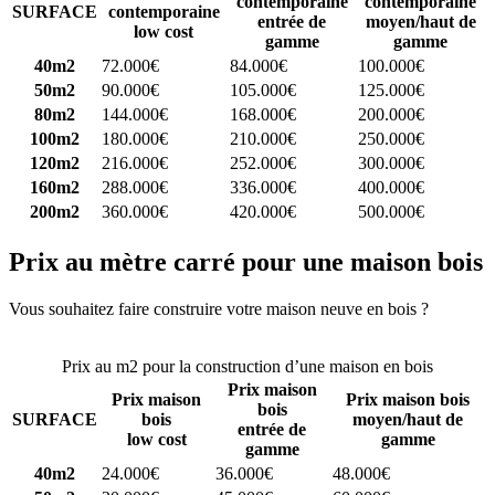
contemporaine
contemporaine
SURFACE
contemporaine
entrée de
moyen/haut de
low cost
gamme
gamme
40m2
72.000€
84.000€
100.000€
50m2
90.000€
105.000€
125.000€
80m2
144.000€
168.000€
200.000€
100m2
180.000€
210.000€
250.000€
120m2
216.000€
252.000€
300.000€
160m2
288.000€
336.000€
400.000€
200m2
360.000€
420.000€
500.000€
Prix au mètre carré pour une maison bois
Vous souhaitez faire construire votre maison neuve en bois ?
Comparez 4 constructeurs ici
Prix au m2 pour la construction d’une maison en bois
Prix maison
Prix maison
Prix maison bois
bois
SURFACE
bois
moyen/haut de
entrée de
low cost
gamme
gamme
40m2
24.000€
36.000€
48.000€