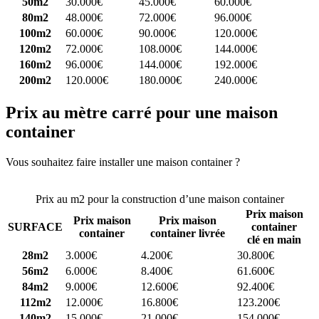
50m2
30.000€
45.000€
60.000€
80m2
48.000€
72.000€
96.000€
100m2
60.000€
90.000€
120.000€
120m2
72.000€
108.000€
144.000€
160m2
96.000€
144.000€
192.000€
200m2
120.000€
180.000€
240.000€
Prix au mètre carré pour une maison
container
Vous souhaitez faire installer une maison container ?
Comparez 4
constructeurs ici
Prix au m2 pour la construction d’une maison container
Prix maison
Prix maison
Prix maison
SURFACE
container
container
container livrée
clé en main
28m2
3.000€
4.200€
30.800€
56m2
6.000€
8.400€
61.600€
84m2
9.000€
12.600€
92.400€
112m2
12.000€
16.800€
123.200€
140m2
15.000€
21.000€
154.000€