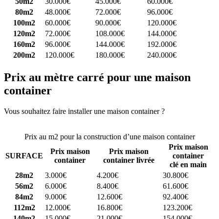
50m2
30.000€
45.000€
60.000€
80m2
48.000€
72.000€
96.000€
100m2
60.000€
90.000€
120.000€
120m2
72.000€
108.000€
144.000€
160m2
96.000€
144.000€
192.000€
200m2
120.000€
180.000€
240.000€
Prix au mètre carré pour une maison
container
Vous souhaitez faire installer une maison container ?
Comparez 4
constructeurs ici
Prix au m2 pour la construction d’une maison container
Prix maison
Prix maison
Prix maison
SURFACE
container
container
container livrée
clé en main
28m2
3.000€
4.200€
30.800€
56m2
6.000€
8.400€
61.600€
84m2
9.000€
12.600€
92.400€
112m2
12.000€
16.800€
123.200€
140m2
15.000€
21.000€
154.000€