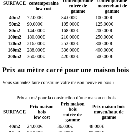
contemporaine
contemporaine
SURFACE
contemporaine
entrée de
moyen/haut de
low cost
gamme
gamme
40m2
72.000€
84.000€
100.000€
50m2
90.000€
105.000€
125.000€
80m2
144.000€
168.000€
200.000€
100m2
180.000€
210.000€
250.000€
120m2
216.000€
252.000€
300.000€
160m2
288.000€
336.000€
400.000€
200m2
360.000€
420.000€
500.000€
Prix au mètre carré pour une maison bois
Vous souhaitez faire construire votre maison neuve en bois ?
Comparez 4 constructeurs ici
Prix au m2 pour la construction d’une maison en bois
Prix maison
Prix maison
Prix maison bois
bois
SURFACE
bois
moyen/haut de
entrée de
low cost
gamme
gamme
40m2
24.000€
36.000€
48.000€