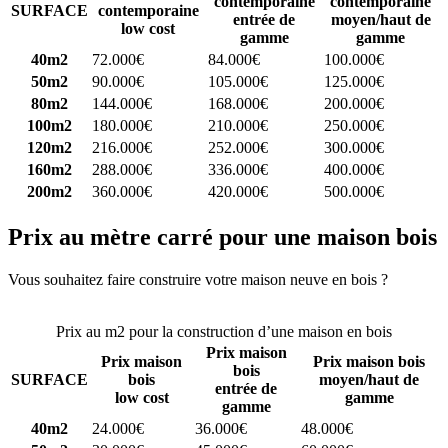
contemporaine
contemporaine
SURFACE
contemporaine
entrée de
moyen/haut de
low cost
gamme
gamme
40m2
72.000€
84.000€
100.000€
50m2
90.000€
105.000€
125.000€
80m2
144.000€
168.000€
200.000€
100m2
180.000€
210.000€
250.000€
120m2
216.000€
252.000€
300.000€
160m2
288.000€
336.000€
400.000€
200m2
360.000€
420.000€
500.000€
Prix au mètre carré pour une maison bois
Vous souhaitez faire construire votre maison neuve en bois ?
Comparez 4 constructeurs ici
Prix au m2 pour la construction d’une maison en bois
Prix maison
Prix maison
Prix maison bois
bois
SURFACE
bois
moyen/haut de
entrée de
low cost
gamme
gamme
40m2
24.000€
36.000€
48.000€