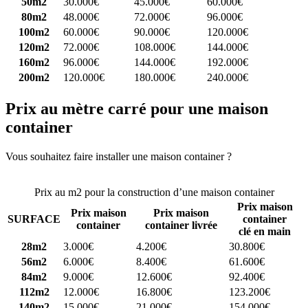
50m2
30.000€
45.000€
60.000€
80m2
48.000€
72.000€
96.000€
100m2
60.000€
90.000€
120.000€
120m2
72.000€
108.000€
144.000€
160m2
96.000€
144.000€
192.000€
200m2
120.000€
180.000€
240.000€
Prix au mètre carré pour une maison
container
Vous souhaitez faire installer une maison container ?
Comparez 4
constructeurs ici
Prix au m2 pour la construction d’une maison container
Prix maison
Prix maison
Prix maison
SURFACE
container
container
container livrée
clé en main
28m2
3.000€
4.200€
30.800€
56m2
6.000€
8.400€
61.600€
84m2
9.000€
12.600€
92.400€
112m2
12.000€
16.800€
123.200€
140m2
15.000€
21.000€
154.000€