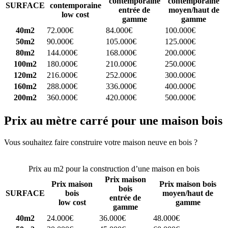
contemporaine
contemporaine
SURFACE
contemporaine
entrée de
moyen/haut de
low cost
gamme
gamme
40m2
72.000€
84.000€
100.000€
50m2
90.000€
105.000€
125.000€
80m2
144.000€
168.000€
200.000€
100m2
180.000€
210.000€
250.000€
120m2
216.000€
252.000€
300.000€
160m2
288.000€
336.000€
400.000€
200m2
360.000€
420.000€
500.000€
Prix au mètre carré pour une maison bois
Vous souhaitez faire construire votre maison neuve en bois ?
Comparez 4 constructeurs ici
Prix au m2 pour la construction d’une maison en bois
Prix maison
Prix maison
Prix maison bois
bois
SURFACE
bois
moyen/haut de
entrée de
low cost
gamme
gamme
40m2
24.000€
36.000€
48.000€