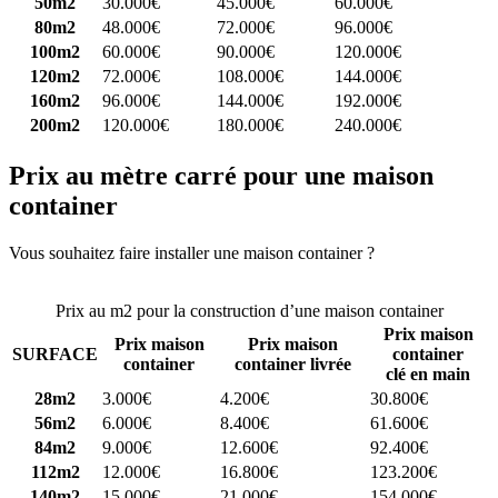
50m2
30.000€
45.000€
60.000€
80m2
48.000€
72.000€
96.000€
100m2
60.000€
90.000€
120.000€
120m2
72.000€
108.000€
144.000€
160m2
96.000€
144.000€
192.000€
200m2
120.000€
180.000€
240.000€
Prix au mètre carré pour une maison
container
Vous souhaitez faire installer une maison container ?
Comparez 4
constructeurs ici
Prix au m2 pour la construction d’une maison container
Prix maison
Prix maison
Prix maison
SURFACE
container
container
container livrée
clé en main
28m2
3.000€
4.200€
30.800€
56m2
6.000€
8.400€
61.600€
84m2
9.000€
12.600€
92.400€
112m2
12.000€
16.800€
123.200€
140m2
15.000€
21.000€
154.000€