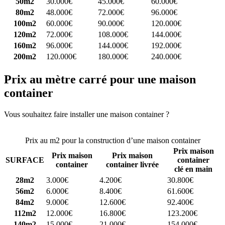
50m2
30.000€
45.000€
60.000€
80m2
48.000€
72.000€
96.000€
100m2
60.000€
90.000€
120.000€
120m2
72.000€
108.000€
144.000€
160m2
96.000€
144.000€
192.000€
200m2
120.000€
180.000€
240.000€
Prix au mètre carré pour une maison
container
Vous souhaitez faire installer une maison container ?
Comparez 4
constructeurs ici
Prix au m2 pour la construction d’une maison container
Prix maison
Prix maison
Prix maison
SURFACE
container
container
container livrée
clé en main
28m2
3.000€
4.200€
30.800€
56m2
6.000€
8.400€
61.600€
84m2
9.000€
12.600€
92.400€
112m2
12.000€
16.800€
123.200€
140m2
15.000€
21.000€
154.000€