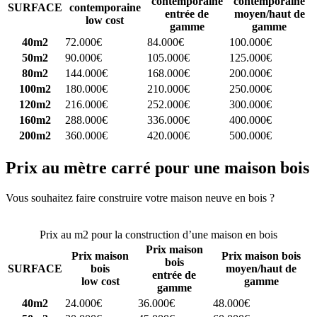
contemporaine
contemporaine
SURFACE
contemporaine
entrée de
moyen/haut de
low cost
gamme
gamme
40m2
72.000€
84.000€
100.000€
50m2
90.000€
105.000€
125.000€
80m2
144.000€
168.000€
200.000€
100m2
180.000€
210.000€
250.000€
120m2
216.000€
252.000€
300.000€
160m2
288.000€
336.000€
400.000€
200m2
360.000€
420.000€
500.000€
Prix au mètre carré pour une maison bois
Vous souhaitez faire construire votre maison neuve en bois ?
Comparez 4 constructeurs ici
Prix au m2 pour la construction d’une maison en bois
Prix maison
Prix maison
Prix maison bois
bois
SURFACE
bois
moyen/haut de
entrée de
low cost
gamme
gamme
40m2
24.000€
36.000€
48.000€