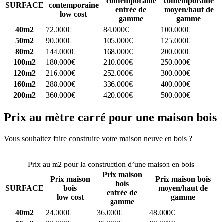
contemporaine
contemporaine
SURFACE
contemporaine
entrée de
moyen/haut de
low cost
gamme
gamme
40m2
72.000€
84.000€
100.000€
50m2
90.000€
105.000€
125.000€
80m2
144.000€
168.000€
200.000€
100m2
180.000€
210.000€
250.000€
120m2
216.000€
252.000€
300.000€
160m2
288.000€
336.000€
400.000€
200m2
360.000€
420.000€
500.000€
Prix au mètre carré pour une maison bois
Vous souhaitez faire construire votre maison neuve en bois ?
Comparez 4 constructeurs ici
Prix au m2 pour la construction d’une maison en bois
Prix maison
Prix maison
Prix maison bois
bois
SURFACE
bois
moyen/haut de
entrée de
low cost
gamme
gamme
40m2
24.000€
36.000€
48.000€