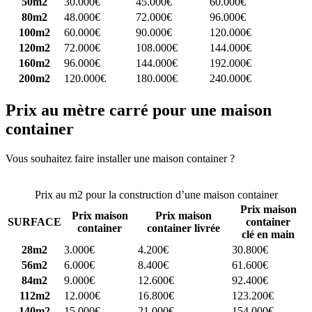
50m2
30.000€
45.000€
60.000€
80m2
48.000€
72.000€
96.000€
100m2
60.000€
90.000€
120.000€
120m2
72.000€
108.000€
144.000€
160m2
96.000€
144.000€
192.000€
200m2
120.000€
180.000€
240.000€
Prix au mètre carré pour une maison
container
Vous souhaitez faire installer une maison container ?
Comparez 4
constructeurs ici
Prix au m2 pour la construction d’une maison container
Prix maison
Prix maison
Prix maison
SURFACE
container
container
container livrée
clé en main
28m2
3.000€
4.200€
30.800€
56m2
6.000€
8.400€
61.600€
84m2
9.000€
12.600€
92.400€
112m2
12.000€
16.800€
123.200€
140m2
15.000€
21.000€
154.000€