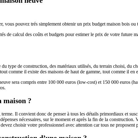
e maison neuve
r, vous pouvez trés simplement obtenir un prix budget maison bois ou tra
ités de calcul des coûts et budgets pour estimer le prix de votre future 
u type de construction, des matériaux utilisés, du terrain choisi, du c
 » tout comme il existe des maisons de haut de gamme, tout comme il en 
 neuve sera compris entre 100 000 euros (low-cost) et 150 000 euros (
os.
a maison ?
 terme. Il convient donc de penser à tous les détails primordiaux et susc
penses nécessaires, sur le moment et après la fin de la construction. Vo
s devez choisir votre professionnel avec attention car tous ne proposen
 construction d’une maison ?