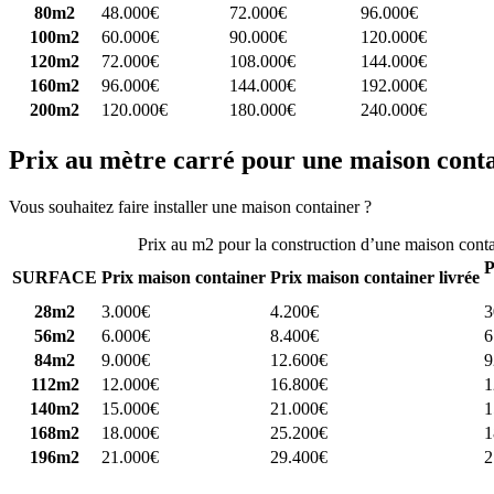
80m2
48.000€
72.000€
96.000€
100m2
60.000€
90.000€
120.000€
120m2
72.000€
108.000€
144.000€
160m2
96.000€
144.000€
192.000€
200m2
120.000€
180.000€
240.000€
Prix au mètre carré pour une maison cont
Vous souhaitez faire installer une maison container ?
Comparez 4 const
Prix au m2 pour la construction d’une maison cont
P
SURFACE
Prix maison container
Prix maison container livrée
28m2
3.000€
4.200€
3
56m2
6.000€
8.400€
6
84m2
9.000€
12.600€
9
112m2
12.000€
16.800€
1
140m2
15.000€
21.000€
1
168m2
18.000€
25.200€
1
196m2
21.000€
29.400€
2