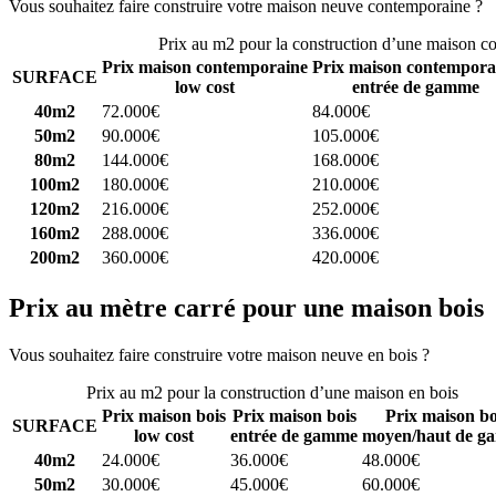
Vous souhaitez faire construire votre maison neuve contemporaine ?
C
Prix au m2 pour la construction d’une maison c
Prix maison contemporaine
Prix maison contempora
SURFACE
low cost
entrée de gamme
40m2
72.000€
84.000€
50m2
90.000€
105.000€
80m2
144.000€
168.000€
100m2
180.000€
210.000€
120m2
216.000€
252.000€
160m2
288.000€
336.000€
200m2
360.000€
420.000€
Prix au mètre carré pour une maison bois
Vous souhaitez faire construire votre maison neuve en bois ?
Comparez
Prix au m2 pour la construction d’une maison en bois
Prix maison bois
Prix maison bois
Prix maison bo
SURFACE
low cost
entrée de gamme
moyen/haut de g
40m2
24.000€
36.000€
48.000€
50m2
30.000€
45.000€
60.000€