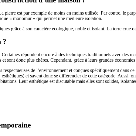
 pierre est par exemple de moins en moins utilisée. Par contre, le parpaing
brique « monomur » qui permet une meilleure isolation.
ues grâce à son caractère écologique, noble et isolant. La terre crue ou
n ?
. Certaines répondent encore à des techniques traditionnels avec des m
et sont donc plus chères. Cependant, grâce à leurs grandes économies d’
us respectueuses de l’environnement et conçues spécifiquement dans ce b
, esthétiques) et savent donc se différencier de cette catégorie. Aussi, 
itations. Leur esthétique est discutable mais elles sont solides, isolantes
temporaine