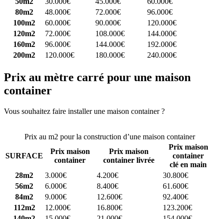
50m2
30.000€
45.000€
60.000€
80m2
48.000€
72.000€
96.000€
100m2
60.000€
90.000€
120.000€
120m2
72.000€
108.000€
144.000€
160m2
96.000€
144.000€
192.000€
200m2
120.000€
180.000€
240.000€
Prix au mètre carré pour une maison
container
Vous souhaitez faire installer une maison container ?
Comparez 4
constructeurs ici
Prix au m2 pour la construction d’une maison container
Prix maison
Prix maison
Prix maison
SURFACE
container
container
container livrée
clé en main
28m2
3.000€
4.200€
30.800€
56m2
6.000€
8.400€
61.600€
84m2
9.000€
12.600€
92.400€
112m2
12.000€
16.800€
123.200€
140m2
15.000€
21.000€
154.000€