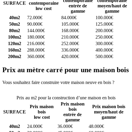
contemporaine
contemporaine
SURFACE
contemporaine
entrée de
moyen/haut de
low cost
gamme
gamme
40m2
72.000€
84.000€
100.000€
50m2
90.000€
105.000€
125.000€
80m2
144.000€
168.000€
200.000€
100m2
180.000€
210.000€
250.000€
120m2
216.000€
252.000€
300.000€
160m2
288.000€
336.000€
400.000€
200m2
360.000€
420.000€
500.000€
Prix au mètre carré pour une maison bois
Vous souhaitez faire construire votre maison neuve en bois ?
Comparez 4 constructeurs ici
Prix au m2 pour la construction d’une maison en bois
Prix maison
Prix maison
Prix maison bois
bois
SURFACE
bois
moyen/haut de
entrée de
low cost
gamme
gamme
40m2
24.000€
36.000€
48.000€