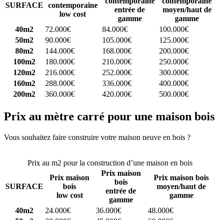
contemporaine
contemporaine
SURFACE
contemporaine
entrée de
moyen/haut de
low cost
gamme
gamme
40m2
72.000€
84.000€
100.000€
50m2
90.000€
105.000€
125.000€
80m2
144.000€
168.000€
200.000€
100m2
180.000€
210.000€
250.000€
120m2
216.000€
252.000€
300.000€
160m2
288.000€
336.000€
400.000€
200m2
360.000€
420.000€
500.000€
Prix au mètre carré pour une maison bois
Vous souhaitez faire construire votre maison neuve en bois ?
Comparez 4 constructeurs ici
Prix au m2 pour la construction d’une maison en bois
Prix maison
Prix maison
Prix maison bois
bois
SURFACE
bois
moyen/haut de
entrée de
low cost
gamme
gamme
40m2
24.000€
36.000€
48.000€