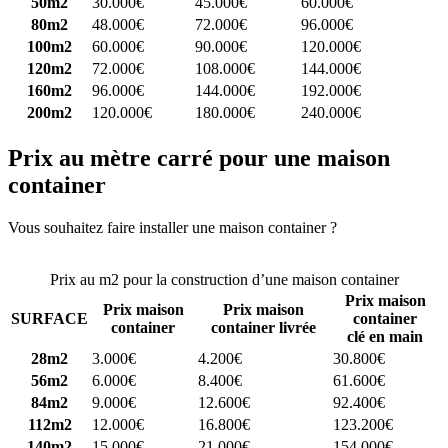
50m2
30.000€
45.000€
60.000€
80m2
48.000€
72.000€
96.000€
100m2
60.000€
90.000€
120.000€
120m2
72.000€
108.000€
144.000€
160m2
96.000€
144.000€
192.000€
200m2
120.000€
180.000€
240.000€
Prix au mètre carré pour une maison
container
Vous souhaitez faire installer une maison container ?
Comparez 4
constructeurs ici
Prix au m2 pour la construction d’une maison container
Prix maison
Prix maison
Prix maison
SURFACE
container
container
container livrée
clé en main
28m2
3.000€
4.200€
30.800€
56m2
6.000€
8.400€
61.600€
84m2
9.000€
12.600€
92.400€
112m2
12.000€
16.800€
123.200€
140m2
15.000€
21.000€
154.000€