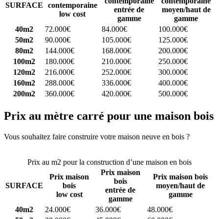
contemporaine
contemporaine
SURFACE
contemporaine
entrée de
moyen/haut de
low cost
gamme
gamme
40m2
72.000€
84.000€
100.000€
50m2
90.000€
105.000€
125.000€
80m2
144.000€
168.000€
200.000€
100m2
180.000€
210.000€
250.000€
120m2
216.000€
252.000€
300.000€
160m2
288.000€
336.000€
400.000€
200m2
360.000€
420.000€
500.000€
Prix au mètre carré pour une maison bois
Vous souhaitez faire construire votre maison neuve en bois ?
Comparez 4 constructeurs ici
Prix au m2 pour la construction d’une maison en bois
Prix maison
Prix maison
Prix maison bois
bois
SURFACE
bois
moyen/haut de
entrée de
low cost
gamme
gamme
40m2
24.000€
36.000€
48.000€