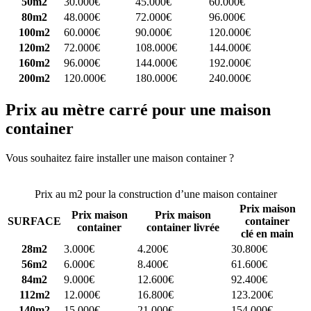
50m2
30.000€
45.000€
60.000€
80m2
48.000€
72.000€
96.000€
100m2
60.000€
90.000€
120.000€
120m2
72.000€
108.000€
144.000€
160m2
96.000€
144.000€
192.000€
200m2
120.000€
180.000€
240.000€
Prix au mètre carré pour une maison
container
Vous souhaitez faire installer une maison container ?
Comparez 4
constructeurs ici
Prix au m2 pour la construction d’une maison container
Prix maison
Prix maison
Prix maison
SURFACE
container
container
container livrée
clé en main
28m2
3.000€
4.200€
30.800€
56m2
6.000€
8.400€
61.600€
84m2
9.000€
12.600€
92.400€
112m2
12.000€
16.800€
123.200€
140m2
15.000€
21.000€
154.000€