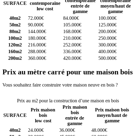
contemporaine
contemporaine
SURFACE
contemporaine
entrée de
moyen/haut de
low cost
gamme
gamme
40m2
72.000€
84.000€
100.000€
50m2
90.000€
105.000€
125.000€
80m2
144.000€
168.000€
200.000€
100m2
180.000€
210.000€
250.000€
120m2
216.000€
252.000€
300.000€
160m2
288.000€
336.000€
400.000€
200m2
360.000€
420.000€
500.000€
Prix au mètre carré pour une maison bois
Vous souhaitez faire construire votre maison neuve en bois ?
Comparez 4 constructeurs ici
Prix au m2 pour la construction d’une maison en bois
Prix maison
Prix maison
Prix maison bois
bois
SURFACE
bois
moyen/haut de
entrée de
low cost
gamme
gamme
40m2
24.000€
36.000€
48.000€