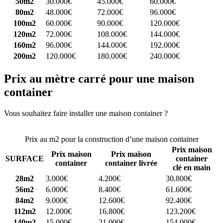
50m2
30.000€
45.000€
60.000€
80m2
48.000€
72.000€
96.000€
100m2
60.000€
90.000€
120.000€
120m2
72.000€
108.000€
144.000€
160m2
96.000€
144.000€
192.000€
200m2
120.000€
180.000€
240.000€
Prix au mètre carré pour une maison
container
Vous souhaitez faire installer une maison container ?
Comparez 4
constructeurs ici
Prix au m2 pour la construction d’une maison container
Prix maison
Prix maison
Prix maison
SURFACE
container
container
container livrée
clé en main
28m2
3.000€
4.200€
30.800€
56m2
6.000€
8.400€
61.600€
84m2
9.000€
12.600€
92.400€
112m2
12.000€
16.800€
123.200€
140m2
15.000€
21.000€
154.000€