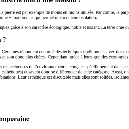
 pierre est par exemple de moins en moins utilisée. Par contre, le parpaing
brique « monomur » qui permet une meilleure isolation.
ues grâce à son caractère écologique, noble et isolant. La terre crue ou
n ?
. Certaines répondent encore à des techniques traditionnels avec des m
et sont donc plus chères. Cependant, grâce à leurs grandes économies d’
us respectueuses de l’environnement et conçues spécifiquement dans ce b
, esthétiques) et savent donc se différencier de cette catégorie. Aussi, 
itations. Leur esthétique est discutable mais elles sont solides, isolantes
temporaine