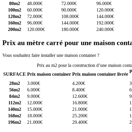
80m2
48.000€
72.000€
96.000€
100m2
60.000€
90.000€
120.000€
120m2
72.000€
108.000€
144.000€
160m2
96.000€
144.000€
192.000€
200m2
120.000€
180.000€
240.000€
Prix au mètre carré pour une maison cont
Vous souhaitez faire installer une maison container ?
Comparez 4 const
Prix au m2 pour la construction d’une maison cont
P
SURFACE
Prix maison container
Prix maison container livrée
28m2
3.000€
4.200€
3
56m2
6.000€
8.400€
6
84m2
9.000€
12.600€
9
112m2
12.000€
16.800€
1
140m2
15.000€
21.000€
1
168m2
18.000€
25.200€
1
196m2
21.000€
29.400€
2