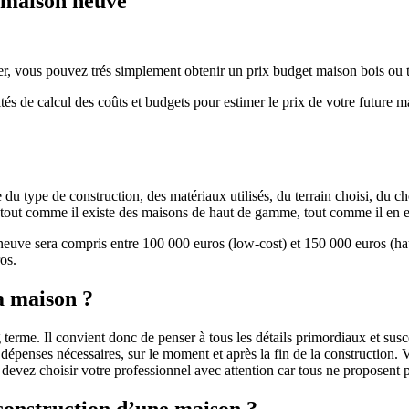
e maison neuve
r, vous pouvez trés simplement obtenir un prix budget maison bois ou tra
ités de calcul des coûts et budgets pour estimer le prix de votre future 
u type de construction, des matériaux utilisés, du terrain choisi, du c
 » tout comme il existe des maisons de haut de gamme, tout comme il en 
 neuve sera compris entre 100 000 euros (low-cost) et 150 000 euros (
os.
a maison ?
 terme. Il convient donc de penser à tous les détails primordiaux et susc
penses nécessaires, sur le moment et après la fin de la construction. Vo
s devez choisir votre professionnel avec attention car tous ne proposen
 construction d’une maison ?