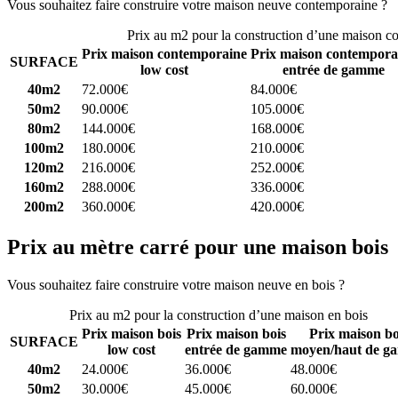
Vous souhaitez faire construire votre maison neuve contemporaine ?
C
Prix au m2 pour la construction d’une maison c
Prix maison contemporaine
Prix maison contempora
SURFACE
low cost
entrée de gamme
40m2
72.000€
84.000€
50m2
90.000€
105.000€
80m2
144.000€
168.000€
100m2
180.000€
210.000€
120m2
216.000€
252.000€
160m2
288.000€
336.000€
200m2
360.000€
420.000€
Prix au mètre carré pour une maison bois
Vous souhaitez faire construire votre maison neuve en bois ?
Comparez
Prix au m2 pour la construction d’une maison en bois
Prix maison bois
Prix maison bois
Prix maison bo
SURFACE
low cost
entrée de gamme
moyen/haut de g
40m2
24.000€
36.000€
48.000€
50m2
30.000€
45.000€
60.000€