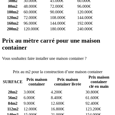
50m2
30.000€
45.000€
60.000€
80m2
48.000€
72.000€
96.000€
100m2
60.000€
90.000€
120.000€
120m2
72.000€
108.000€
144.000€
160m2
96.000€
144.000€
192.000€
200m2
120.000€
180.000€
240.000€
Prix au mètre carré pour une maison
container
Vous souhaitez faire installer une maison container ?
Comparez 4
constructeurs ici
Prix au m2 pour la construction d’une maison container
Prix maison
Prix maison
Prix maison
SURFACE
container
container
container livrée
clé en main
28m2
3.000€
4.200€
30.800€
56m2
6.000€
8.400€
61.600€
84m2
9.000€
12.600€
92.400€
112m2
12.000€
16.800€
123.200€
140m2
15.000€
21.000€
154.000€