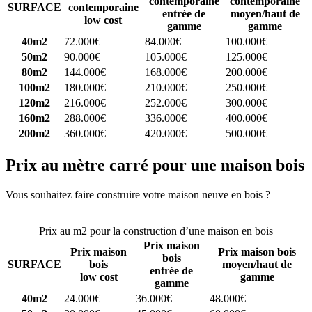
contemporaine
contemporaine
SURFACE
contemporaine
entrée de
moyen/haut de
low cost
gamme
gamme
40m2
72.000€
84.000€
100.000€
50m2
90.000€
105.000€
125.000€
80m2
144.000€
168.000€
200.000€
100m2
180.000€
210.000€
250.000€
120m2
216.000€
252.000€
300.000€
160m2
288.000€
336.000€
400.000€
200m2
360.000€
420.000€
500.000€
Prix au mètre carré pour une maison bois
Vous souhaitez faire construire votre maison neuve en bois ?
Comparez 4 constructeurs ici
Prix au m2 pour la construction d’une maison en bois
Prix maison
Prix maison
Prix maison bois
bois
SURFACE
bois
moyen/haut de
entrée de
low cost
gamme
gamme
40m2
24.000€
36.000€
48.000€