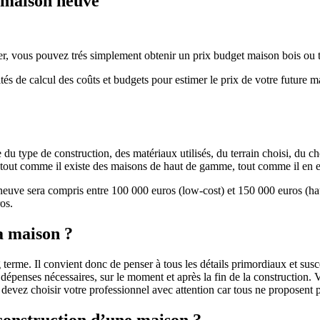
e maison neuve
r, vous pouvez trés simplement obtenir un prix budget maison bois ou tra
ités de calcul des coûts et budgets pour estimer le prix de votre future 
u type de construction, des matériaux utilisés, du terrain choisi, du c
 » tout comme il existe des maisons de haut de gamme, tout comme il en 
 neuve sera compris entre 100 000 euros (low-cost) et 150 000 euros (
os.
a maison ?
 terme. Il convient donc de penser à tous les détails primordiaux et susc
penses nécessaires, sur le moment et après la fin de la construction. Vo
s devez choisir votre professionnel avec attention car tous ne proposen
 construction d’une maison ?