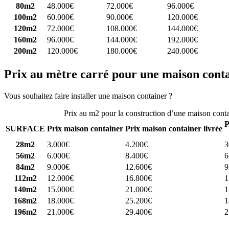
80m2
48.000€
72.000€
96.000€
100m2
60.000€
90.000€
120.000€
120m2
72.000€
108.000€
144.000€
160m2
96.000€
144.000€
192.000€
200m2
120.000€
180.000€
240.000€
Prix au mètre carré pour une maison cont
Vous souhaitez faire installer une maison container ?
Comparez 4 const
Prix au m2 pour la construction d’une maison cont
P
SURFACE
Prix maison container
Prix maison container livrée
28m2
3.000€
4.200€
3
56m2
6.000€
8.400€
6
84m2
9.000€
12.600€
9
112m2
12.000€
16.800€
1
140m2
15.000€
21.000€
1
168m2
18.000€
25.200€
1
196m2
21.000€
29.400€
2