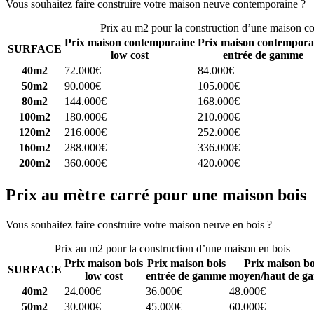
Vous souhaitez faire construire votre maison neuve contemporaine ?
C
Prix au m2 pour la construction d’une maison c
Prix maison contemporaine
Prix maison contempora
SURFACE
low cost
entrée de gamme
40m2
72.000€
84.000€
50m2
90.000€
105.000€
80m2
144.000€
168.000€
100m2
180.000€
210.000€
120m2
216.000€
252.000€
160m2
288.000€
336.000€
200m2
360.000€
420.000€
Prix au mètre carré pour une maison bois
Vous souhaitez faire construire votre maison neuve en bois ?
Comparez
Prix au m2 pour la construction d’une maison en bois
Prix maison bois
Prix maison bois
Prix maison bo
SURFACE
low cost
entrée de gamme
moyen/haut de g
40m2
24.000€
36.000€
48.000€
50m2
30.000€
45.000€
60.000€