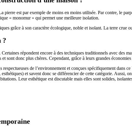
 pierre est par exemple de moins en moins utilisée. Par contre, le parpaing
brique « monomur » qui permet une meilleure isolation.
ues grâce à son caractère écologique, noble et isolant. La terre crue ou
n ?
. Certaines répondent encore à des techniques traditionnels avec des m
et sont donc plus chères. Cependant, grâce à leurs grandes économies d’
us respectueuses de l’environnement et conçues spécifiquement dans ce b
, esthétiques) et savent donc se différencier de cette catégorie. Aussi, 
itations. Leur esthétique est discutable mais elles sont solides, isolantes
temporaine