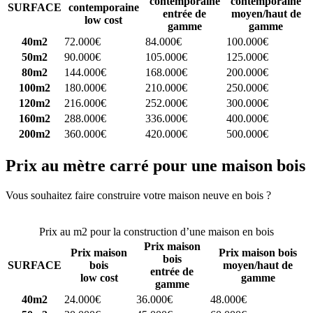
contemporaine
contemporaine
SURFACE
contemporaine
entrée de
moyen/haut de
low cost
gamme
gamme
40m2
72.000€
84.000€
100.000€
50m2
90.000€
105.000€
125.000€
80m2
144.000€
168.000€
200.000€
100m2
180.000€
210.000€
250.000€
120m2
216.000€
252.000€
300.000€
160m2
288.000€
336.000€
400.000€
200m2
360.000€
420.000€
500.000€
Prix au mètre carré pour une maison bois
Vous souhaitez faire construire votre maison neuve en bois ?
Comparez 4 constructeurs ici
Prix au m2 pour la construction d’une maison en bois
Prix maison
Prix maison
Prix maison bois
bois
SURFACE
bois
moyen/haut de
entrée de
low cost
gamme
gamme
40m2
24.000€
36.000€
48.000€