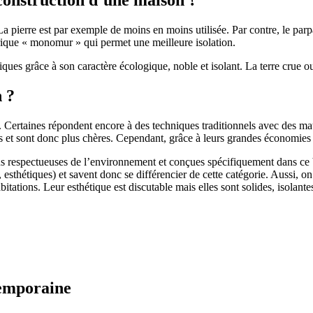
 pierre est par exemple de moins en moins utilisée. Par contre, le parpaing
brique « monomur » qui permet une meilleure isolation.
ues grâce à son caractère écologique, noble et isolant. La terre crue ou
n ?
. Certaines répondent encore à des techniques traditionnels avec des m
et sont donc plus chères. Cependant, grâce à leurs grandes économies d’
us respectueuses de l’environnement et conçues spécifiquement dans ce b
, esthétiques) et savent donc se différencier de cette catégorie. Aussi, 
itations. Leur esthétique est discutable mais elles sont solides, isolantes
temporaine