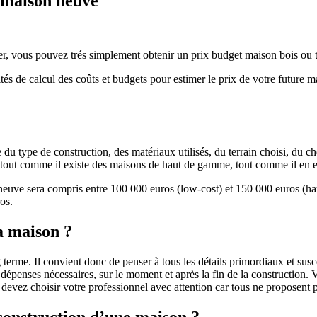
e maison neuve
r, vous pouvez trés simplement obtenir un prix budget maison bois ou tra
ités de calcul des coûts et budgets pour estimer le prix de votre future 
u type de construction, des matériaux utilisés, du terrain choisi, du c
 » tout comme il existe des maisons de haut de gamme, tout comme il en 
 neuve sera compris entre 100 000 euros (low-cost) et 150 000 euros (
os.
a maison ?
 terme. Il convient donc de penser à tous les détails primordiaux et susc
penses nécessaires, sur le moment et après la fin de la construction. Vo
s devez choisir votre professionnel avec attention car tous ne proposen
 construction d’une maison ?