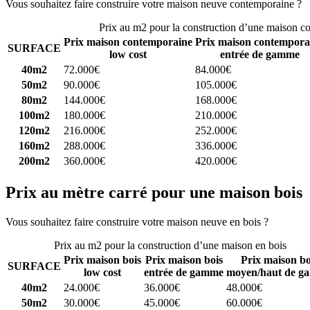
Vous souhaitez faire construire votre maison neuve contemporaine ?
C
Prix au m2 pour la construction d’une maison c
Prix maison contemporaine
Prix maison contempora
SURFACE
low cost
entrée de gamme
40m2
72.000€
84.000€
50m2
90.000€
105.000€
80m2
144.000€
168.000€
100m2
180.000€
210.000€
120m2
216.000€
252.000€
160m2
288.000€
336.000€
200m2
360.000€
420.000€
Prix au mètre carré pour une maison bois
Vous souhaitez faire construire votre maison neuve en bois ?
Comparez
Prix au m2 pour la construction d’une maison en bois
Prix maison bois
Prix maison bois
Prix maison bo
SURFACE
low cost
entrée de gamme
moyen/haut de g
40m2
24.000€
36.000€
48.000€
50m2
30.000€
45.000€
60.000€