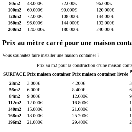
80m2
48.000€
72.000€
96.000€
100m2
60.000€
90.000€
120.000€
120m2
72.000€
108.000€
144.000€
160m2
96.000€
144.000€
192.000€
200m2
120.000€
180.000€
240.000€
Prix au mètre carré pour une maison cont
Vous souhaitez faire installer une maison container ?
Comparez 4 const
Prix au m2 pour la construction d’une maison cont
P
SURFACE
Prix maison container
Prix maison container livrée
28m2
3.000€
4.200€
3
56m2
6.000€
8.400€
6
84m2
9.000€
12.600€
9
112m2
12.000€
16.800€
1
140m2
15.000€
21.000€
1
168m2
18.000€
25.200€
1
196m2
21.000€
29.400€
2