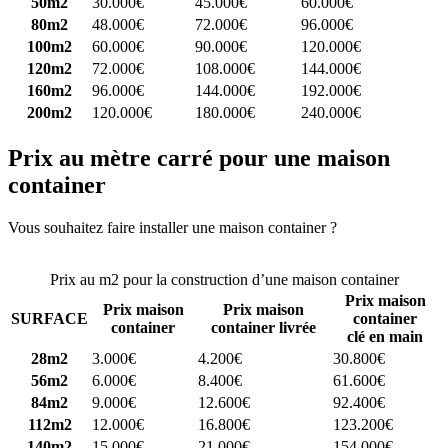
50m2
30.000€
45.000€
60.000€
80m2
48.000€
72.000€
96.000€
100m2
60.000€
90.000€
120.000€
120m2
72.000€
108.000€
144.000€
160m2
96.000€
144.000€
192.000€
200m2
120.000€
180.000€
240.000€
Prix au mètre carré pour une maison
container
Vous souhaitez faire installer une maison container ?
Comparez 4
constructeurs ici
Prix au m2 pour la construction d’une maison container
Prix maison
Prix maison
Prix maison
SURFACE
container
container
container livrée
clé en main
28m2
3.000€
4.200€
30.800€
56m2
6.000€
8.400€
61.600€
84m2
9.000€
12.600€
92.400€
112m2
12.000€
16.800€
123.200€
140m2
15.000€
21.000€
154.000€