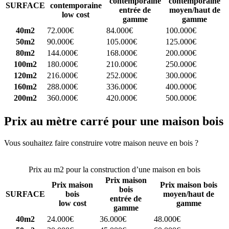
contemporaine
contemporaine
SURFACE
contemporaine
entrée de
moyen/haut de
low cost
gamme
gamme
40m2
72.000€
84.000€
100.000€
50m2
90.000€
105.000€
125.000€
80m2
144.000€
168.000€
200.000€
100m2
180.000€
210.000€
250.000€
120m2
216.000€
252.000€
300.000€
160m2
288.000€
336.000€
400.000€
200m2
360.000€
420.000€
500.000€
Prix au mètre carré pour une maison bois
Vous souhaitez faire construire votre maison neuve en bois ?
Comparez 4 constructeurs ici
Prix au m2 pour la construction d’une maison en bois
Prix maison
Prix maison
Prix maison bois
bois
SURFACE
bois
moyen/haut de
entrée de
low cost
gamme
gamme
40m2
24.000€
36.000€
48.000€