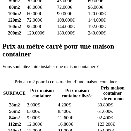
50m2
30.000€
45.000€
60.000€
80m2
48.000€
72.000€
96.000€
100m2
60.000€
90.000€
120.000€
120m2
72.000€
108.000€
144.000€
160m2
96.000€
144.000€
192.000€
200m2
120.000€
180.000€
240.000€
Prix au mètre carré pour une maison
container
Vous souhaitez faire installer une maison container ?
Comparez 4
constructeurs ici
Prix au m2 pour la construction d’une maison container
Prix maison
Prix maison
Prix maison
SURFACE
container
container
container livrée
clé en main
28m2
3.000€
4.200€
30.800€
56m2
6.000€
8.400€
61.600€
84m2
9.000€
12.600€
92.400€
112m2
12.000€
16.800€
123.200€
140m2
15.000€
21.000€
154.000€