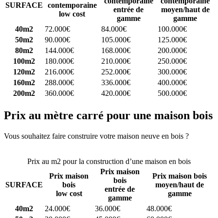
contemporaine
contemporaine
SURFACE
contemporaine
entrée de
moyen/haut de
low cost
gamme
gamme
40m2
72.000€
84.000€
100.000€
50m2
90.000€
105.000€
125.000€
80m2
144.000€
168.000€
200.000€
100m2
180.000€
210.000€
250.000€
120m2
216.000€
252.000€
300.000€
160m2
288.000€
336.000€
400.000€
200m2
360.000€
420.000€
500.000€
Prix au mètre carré pour une maison bois
Vous souhaitez faire construire votre maison neuve en bois ?
Comparez 4 constructeurs ici
Prix au m2 pour la construction d’une maison en bois
Prix maison
Prix maison
Prix maison bois
bois
SURFACE
bois
moyen/haut de
entrée de
low cost
gamme
gamme
40m2
24.000€
36.000€
48.000€