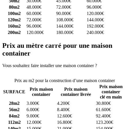
50m2
30.000€
45.000€
60.000€
80m2
48.000€
72.000€
96.000€
100m2
60.000€
90.000€
120.000€
120m2
72.000€
108.000€
144.000€
160m2
96.000€
144.000€
192.000€
200m2
120.000€
180.000€
240.000€
Prix au mètre carré pour une maison
container
Vous souhaitez faire installer une maison container ?
Comparez 4
constructeurs ici
Prix au m2 pour la construction d’une maison container
Prix maison
Prix maison
Prix maison
SURFACE
container
container
container livrée
clé en main
28m2
3.000€
4.200€
30.800€
56m2
6.000€
8.400€
61.600€
84m2
9.000€
12.600€
92.400€
112m2
12.000€
16.800€
123.200€
140m2
15.000€
21.000€
154.000€