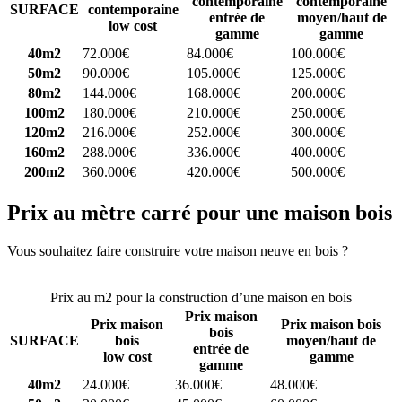
contemporaine
contemporaine
SURFACE
contemporaine
entrée de
moyen/haut de
low cost
gamme
gamme
40m2
72.000€
84.000€
100.000€
50m2
90.000€
105.000€
125.000€
80m2
144.000€
168.000€
200.000€
100m2
180.000€
210.000€
250.000€
120m2
216.000€
252.000€
300.000€
160m2
288.000€
336.000€
400.000€
200m2
360.000€
420.000€
500.000€
Prix au mètre carré pour une maison bois
Vous souhaitez faire construire votre maison neuve en bois ?
Comparez 4 constructeurs ici
Prix au m2 pour la construction d’une maison en bois
Prix maison
Prix maison
Prix maison bois
bois
SURFACE
bois
moyen/haut de
entrée de
low cost
gamme
gamme
40m2
24.000€
36.000€
48.000€