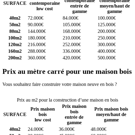
contemporaine
contemporaine
SURFACE
contemporaine
entrée de
moyen/haut de
low cost
gamme
gamme
40m2
72.000€
84.000€
100.000€
50m2
90.000€
105.000€
125.000€
80m2
144.000€
168.000€
200.000€
100m2
180.000€
210.000€
250.000€
120m2
216.000€
252.000€
300.000€
160m2
288.000€
336.000€
400.000€
200m2
360.000€
420.000€
500.000€
Prix au mètre carré pour une maison bois
Vous souhaitez faire construire votre maison neuve en bois ?
Comparez 4 constructeurs ici
Prix au m2 pour la construction d’une maison en bois
Prix maison
Prix maison
Prix maison bois
bois
SURFACE
bois
moyen/haut de
entrée de
low cost
gamme
gamme
40m2
24.000€
36.000€
48.000€