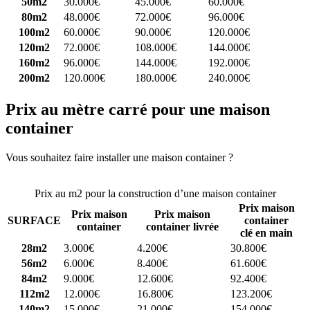
50m2
30.000€
45.000€
60.000€
80m2
48.000€
72.000€
96.000€
100m2
60.000€
90.000€
120.000€
120m2
72.000€
108.000€
144.000€
160m2
96.000€
144.000€
192.000€
200m2
120.000€
180.000€
240.000€
Prix au mètre carré pour une maison
container
Vous souhaitez faire installer une maison container ?
Comparez 4
constructeurs ici
Prix au m2 pour la construction d’une maison container
Prix maison
Prix maison
Prix maison
SURFACE
container
container
container livrée
clé en main
28m2
3.000€
4.200€
30.800€
56m2
6.000€
8.400€
61.600€
84m2
9.000€
12.600€
92.400€
112m2
12.000€
16.800€
123.200€
140m2
15.000€
21.000€
154.000€