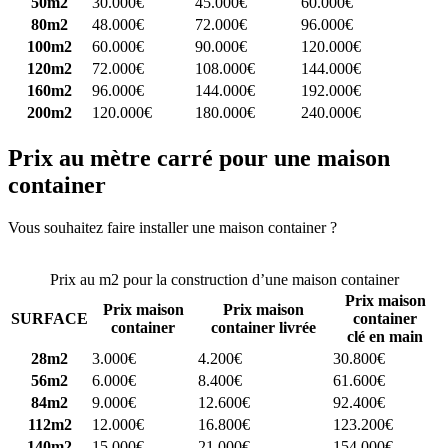
50m2
30.000€
45.000€
60.000€
80m2
48.000€
72.000€
96.000€
100m2
60.000€
90.000€
120.000€
120m2
72.000€
108.000€
144.000€
160m2
96.000€
144.000€
192.000€
200m2
120.000€
180.000€
240.000€
Prix au mètre carré pour une maison
container
Vous souhaitez faire installer une maison container ?
Comparez 4
constructeurs ici
Prix au m2 pour la construction d’une maison container
Prix maison
Prix maison
Prix maison
SURFACE
container
container
container livrée
clé en main
28m2
3.000€
4.200€
30.800€
56m2
6.000€
8.400€
61.600€
84m2
9.000€
12.600€
92.400€
112m2
12.000€
16.800€
123.200€
140m2
15.000€
21.000€
154.000€