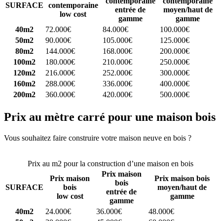
contemporaine
contemporaine
SURFACE
contemporaine
entrée de
moyen/haut de
low cost
gamme
gamme
40m2
72.000€
84.000€
100.000€
50m2
90.000€
105.000€
125.000€
80m2
144.000€
168.000€
200.000€
100m2
180.000€
210.000€
250.000€
120m2
216.000€
252.000€
300.000€
160m2
288.000€
336.000€
400.000€
200m2
360.000€
420.000€
500.000€
Prix au mètre carré pour une maison bois
Vous souhaitez faire construire votre maison neuve en bois ?
Comparez 4 constructeurs ici
Prix au m2 pour la construction d’une maison en bois
Prix maison
Prix maison
Prix maison bois
bois
SURFACE
bois
moyen/haut de
entrée de
low cost
gamme
gamme
40m2
24.000€
36.000€
48.000€