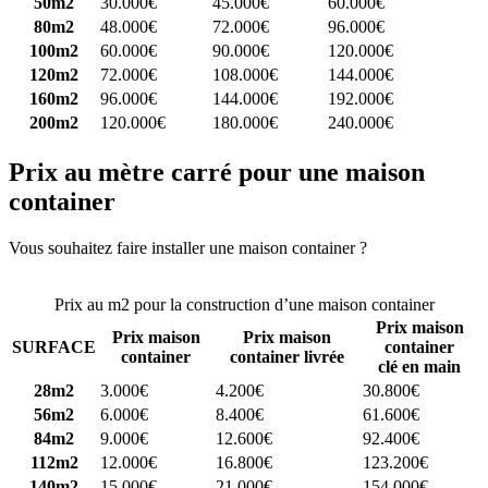
50m2
30.000€
45.000€
60.000€
80m2
48.000€
72.000€
96.000€
100m2
60.000€
90.000€
120.000€
120m2
72.000€
108.000€
144.000€
160m2
96.000€
144.000€
192.000€
200m2
120.000€
180.000€
240.000€
Prix au mètre carré pour une maison
container
Vous souhaitez faire installer une maison container ?
Comparez 4
constructeurs ici
Prix au m2 pour la construction d’une maison container
Prix maison
Prix maison
Prix maison
SURFACE
container
container
container livrée
clé en main
28m2
3.000€
4.200€
30.800€
56m2
6.000€
8.400€
61.600€
84m2
9.000€
12.600€
92.400€
112m2
12.000€
16.800€
123.200€
140m2
15.000€
21.000€
154.000€