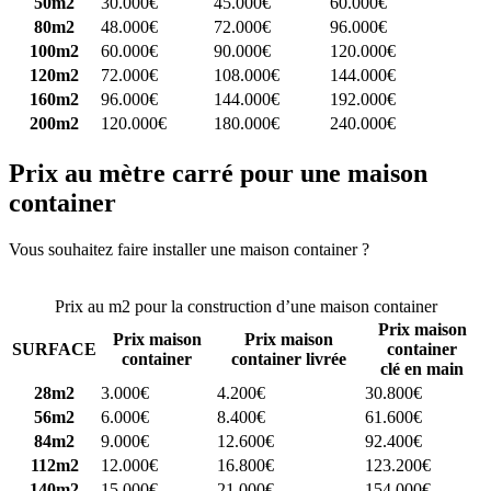
50m2
30.000€
45.000€
60.000€
80m2
48.000€
72.000€
96.000€
100m2
60.000€
90.000€
120.000€
120m2
72.000€
108.000€
144.000€
160m2
96.000€
144.000€
192.000€
200m2
120.000€
180.000€
240.000€
Prix au mètre carré pour une maison
container
Vous souhaitez faire installer une maison container ?
Comparez 4
constructeurs ici
Prix au m2 pour la construction d’une maison container
Prix maison
Prix maison
Prix maison
SURFACE
container
container
container livrée
clé en main
28m2
3.000€
4.200€
30.800€
56m2
6.000€
8.400€
61.600€
84m2
9.000€
12.600€
92.400€
112m2
12.000€
16.800€
123.200€
140m2
15.000€
21.000€
154.000€