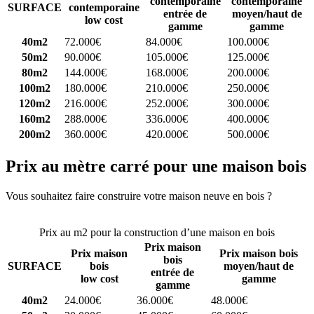
contemporaine
contemporaine
SURFACE
contemporaine
entrée de
moyen/haut de
low cost
gamme
gamme
40m2
72.000€
84.000€
100.000€
50m2
90.000€
105.000€
125.000€
80m2
144.000€
168.000€
200.000€
100m2
180.000€
210.000€
250.000€
120m2
216.000€
252.000€
300.000€
160m2
288.000€
336.000€
400.000€
200m2
360.000€
420.000€
500.000€
Prix au mètre carré pour une maison bois
Vous souhaitez faire construire votre maison neuve en bois ?
Comparez 4 constructeurs ici
Prix au m2 pour la construction d’une maison en bois
Prix maison
Prix maison
Prix maison bois
bois
SURFACE
bois
moyen/haut de
entrée de
low cost
gamme
gamme
40m2
24.000€
36.000€
48.000€