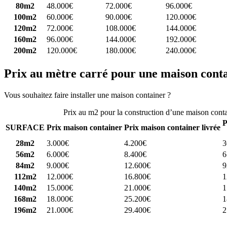
80m2
48.000€
72.000€
96.000€
100m2
60.000€
90.000€
120.000€
120m2
72.000€
108.000€
144.000€
160m2
96.000€
144.000€
192.000€
200m2
120.000€
180.000€
240.000€
Prix au mètre carré pour une maison cont
Vous souhaitez faire installer une maison container ?
Comparez 4 const
Prix au m2 pour la construction d’une maison cont
P
SURFACE
Prix maison container
Prix maison container livrée
28m2
3.000€
4.200€
3
56m2
6.000€
8.400€
6
84m2
9.000€
12.600€
9
112m2
12.000€
16.800€
1
140m2
15.000€
21.000€
1
168m2
18.000€
25.200€
1
196m2
21.000€
29.400€
2