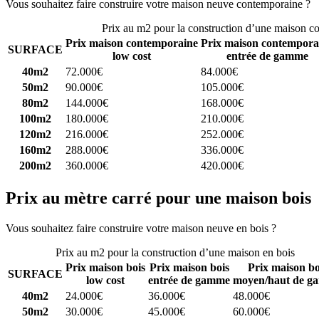
Vous souhaitez faire construire votre maison neuve contemporaine ?
C
Prix au m2 pour la construction d’une maison c
Prix maison contemporaine
Prix maison contempora
SURFACE
low cost
entrée de gamme
40m2
72.000€
84.000€
50m2
90.000€
105.000€
80m2
144.000€
168.000€
100m2
180.000€
210.000€
120m2
216.000€
252.000€
160m2
288.000€
336.000€
200m2
360.000€
420.000€
Prix au mètre carré pour une maison bois
Vous souhaitez faire construire votre maison neuve en bois ?
Comparez
Prix au m2 pour la construction d’une maison en bois
Prix maison bois
Prix maison bois
Prix maison bo
SURFACE
low cost
entrée de gamme
moyen/haut de g
40m2
24.000€
36.000€
48.000€
50m2
30.000€
45.000€
60.000€