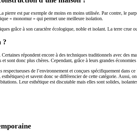
 pierre est par exemple de moins en moins utilisée. Par contre, le parpaing
brique « monomur » qui permet une meilleure isolation.
ues grâce à son caractère écologique, noble et isolant. La terre crue ou
n ?
. Certaines répondent encore à des techniques traditionnels avec des m
et sont donc plus chères. Cependant, grâce à leurs grandes économies d’
us respectueuses de l’environnement et conçues spécifiquement dans ce b
, esthétiques) et savent donc se différencier de cette catégorie. Aussi, 
itations. Leur esthétique est discutable mais elles sont solides, isolantes
temporaine