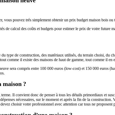
e maison neuve
r, vous pouvez trés simplement obtenir un prix budget maison bois ou tra
ités de calcul des coûts et budgets pour estimer le prix de votre future 
u type de construction, des matériaux utilisés, du terrain choisi, du c
 » tout comme il existe des maisons de haut de gamme, tout comme il en 
 neuve sera compris entre 100 000 euros (low-cost) et 150 000 euros (
os.
a maison ?
 terme. Il convient donc de penser à tous les détails primordiaux et susc
penses nécessaires, sur le moment et après la fin de la construction. Vo
s devez choisir votre professionnel avec attention car tous ne proposen
 construction d’une maison ?