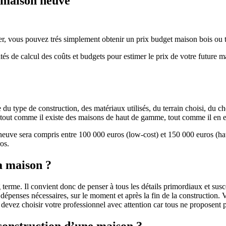
e maison neuve
r, vous pouvez trés simplement obtenir un prix budget maison bois ou tra
ités de calcul des coûts et budgets pour estimer le prix de votre future 
u type de construction, des matériaux utilisés, du terrain choisi, du c
 » tout comme il existe des maisons de haut de gamme, tout comme il en 
 neuve sera compris entre 100 000 euros (low-cost) et 150 000 euros (
os.
a maison ?
 terme. Il convient donc de penser à tous les détails primordiaux et susc
penses nécessaires, sur le moment et après la fin de la construction. Vo
s devez choisir votre professionnel avec attention car tous ne proposen
 construction d’une maison ?