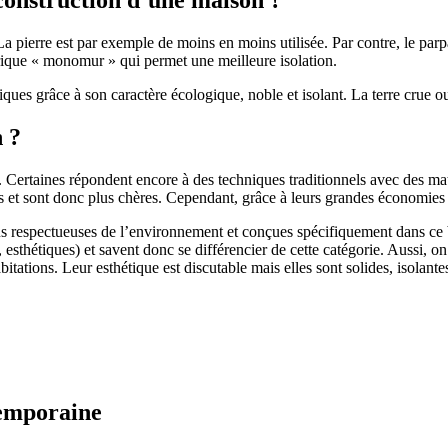
 pierre est par exemple de moins en moins utilisée. Par contre, le parpaing
brique « monomur » qui permet une meilleure isolation.
ues grâce à son caractère écologique, noble et isolant. La terre crue ou
n ?
. Certaines répondent encore à des techniques traditionnels avec des m
et sont donc plus chères. Cependant, grâce à leurs grandes économies d’
us respectueuses de l’environnement et conçues spécifiquement dans ce b
, esthétiques) et savent donc se différencier de cette catégorie. Aussi, 
itations. Leur esthétique est discutable mais elles sont solides, isolantes
temporaine