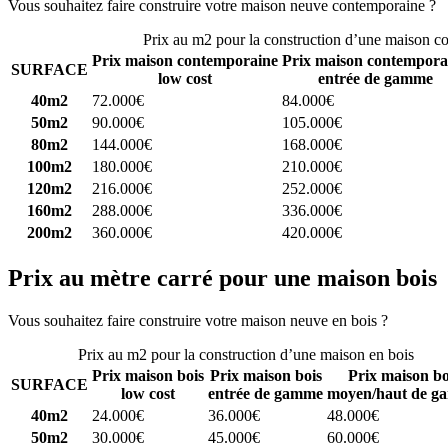
Vous souhaitez faire construire votre maison neuve contemporaine ?
C
Prix au m2 pour la construction d’une maison c
Prix maison contemporaine
Prix maison contempora
SURFACE
low cost
entrée de gamme
40m2
72.000€
84.000€
50m2
90.000€
105.000€
80m2
144.000€
168.000€
100m2
180.000€
210.000€
120m2
216.000€
252.000€
160m2
288.000€
336.000€
200m2
360.000€
420.000€
Prix au mètre carré pour une maison bois
Vous souhaitez faire construire votre maison neuve en bois ?
Comparez
Prix au m2 pour la construction d’une maison en bois
Prix maison bois
Prix maison bois
Prix maison bo
SURFACE
low cost
entrée de gamme
moyen/haut de g
40m2
24.000€
36.000€
48.000€
50m2
30.000€
45.000€
60.000€