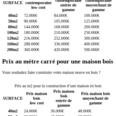
contemporaine
contemporaine
SURFACE
contemporaine
entrée de
moyen/haut de
low cost
gamme
gamme
40m2
72.000€
84.000€
100.000€
50m2
90.000€
105.000€
125.000€
80m2
144.000€
168.000€
200.000€
100m2
180.000€
210.000€
250.000€
120m2
216.000€
252.000€
300.000€
160m2
288.000€
336.000€
400.000€
200m2
360.000€
420.000€
500.000€
Prix au mètre carré pour une maison bois
Vous souhaitez faire construire votre maison neuve en bois ?
Comparez 4 constructeurs ici
Prix au m2 pour la construction d’une maison en bois
Prix maison
Prix maison
Prix maison bois
bois
SURFACE
bois
moyen/haut de
entrée de
low cost
gamme
gamme
40m2
24.000€
36.000€
48.000€