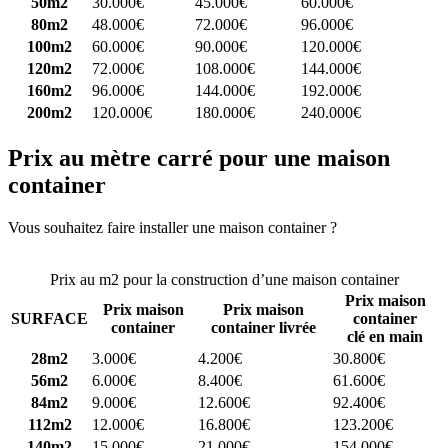
50m2
30.000€
45.000€
60.000€
80m2
48.000€
72.000€
96.000€
100m2
60.000€
90.000€
120.000€
120m2
72.000€
108.000€
144.000€
160m2
96.000€
144.000€
192.000€
200m2
120.000€
180.000€
240.000€
Prix au mètre carré pour une maison
container
Vous souhaitez faire installer une maison container ?
Comparez 4
constructeurs ici
Prix au m2 pour la construction d’une maison container
Prix maison
Prix maison
Prix maison
SURFACE
container
container
container livrée
clé en main
28m2
3.000€
4.200€
30.800€
56m2
6.000€
8.400€
61.600€
84m2
9.000€
12.600€
92.400€
112m2
12.000€
16.800€
123.200€
140m2
15.000€
21.000€
154.000€