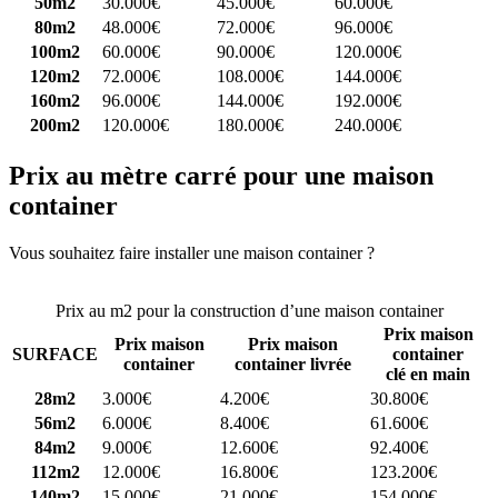
50m2
30.000€
45.000€
60.000€
80m2
48.000€
72.000€
96.000€
100m2
60.000€
90.000€
120.000€
120m2
72.000€
108.000€
144.000€
160m2
96.000€
144.000€
192.000€
200m2
120.000€
180.000€
240.000€
Prix au mètre carré pour une maison
container
Vous souhaitez faire installer une maison container ?
Comparez 4
constructeurs ici
Prix au m2 pour la construction d’une maison container
Prix maison
Prix maison
Prix maison
SURFACE
container
container
container livrée
clé en main
28m2
3.000€
4.200€
30.800€
56m2
6.000€
8.400€
61.600€
84m2
9.000€
12.600€
92.400€
112m2
12.000€
16.800€
123.200€
140m2
15.000€
21.000€
154.000€