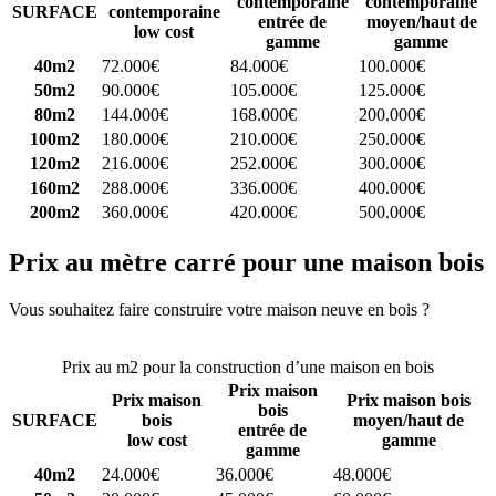
contemporaine
contemporaine
SURFACE
contemporaine
entrée de
moyen/haut de
low cost
gamme
gamme
40m2
72.000€
84.000€
100.000€
50m2
90.000€
105.000€
125.000€
80m2
144.000€
168.000€
200.000€
100m2
180.000€
210.000€
250.000€
120m2
216.000€
252.000€
300.000€
160m2
288.000€
336.000€
400.000€
200m2
360.000€
420.000€
500.000€
Prix au mètre carré pour une maison bois
Vous souhaitez faire construire votre maison neuve en bois ?
Comparez 4 constructeurs ici
Prix au m2 pour la construction d’une maison en bois
Prix maison
Prix maison
Prix maison bois
bois
SURFACE
bois
moyen/haut de
entrée de
low cost
gamme
gamme
40m2
24.000€
36.000€
48.000€