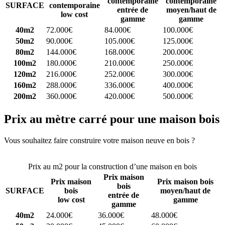
contemporaine
contemporaine
SURFACE
contemporaine
entrée de
moyen/haut de
low cost
gamme
gamme
40m2
72.000€
84.000€
100.000€
50m2
90.000€
105.000€
125.000€
80m2
144.000€
168.000€
200.000€
100m2
180.000€
210.000€
250.000€
120m2
216.000€
252.000€
300.000€
160m2
288.000€
336.000€
400.000€
200m2
360.000€
420.000€
500.000€
Prix au mètre carré pour une maison bois
Vous souhaitez faire construire votre maison neuve en bois ?
Comparez 4 constructeurs ici
Prix au m2 pour la construction d’une maison en bois
Prix maison
Prix maison
Prix maison bois
bois
SURFACE
bois
moyen/haut de
entrée de
low cost
gamme
gamme
40m2
24.000€
36.000€
48.000€