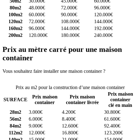
50m2
30.000€
45.000€
60.000€
80m2
48.000€
72.000€
96.000€
100m2
60.000€
90.000€
120.000€
120m2
72.000€
108.000€
144.000€
160m2
96.000€
144.000€
192.000€
200m2
120.000€
180.000€
240.000€
Prix au mètre carré pour une maison
container
Vous souhaitez faire installer une maison container ?
Comparez 4
constructeurs ici
Prix au m2 pour la construction d’une maison container
Prix maison
Prix maison
Prix maison
SURFACE
container
container
container livrée
clé en main
28m2
3.000€
4.200€
30.800€
56m2
6.000€
8.400€
61.600€
84m2
9.000€
12.600€
92.400€
112m2
12.000€
16.800€
123.200€
140m2
15.000€
21.000€
154.000€