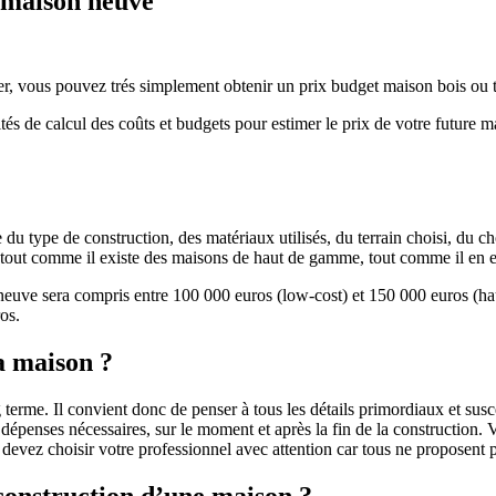
e maison neuve
r, vous pouvez trés simplement obtenir un prix budget maison bois ou tra
ités de calcul des coûts et budgets pour estimer le prix de votre future 
u type de construction, des matériaux utilisés, du terrain choisi, du c
 » tout comme il existe des maisons de haut de gamme, tout comme il en 
 neuve sera compris entre 100 000 euros (low-cost) et 150 000 euros (
os.
a maison ?
 terme. Il convient donc de penser à tous les détails primordiaux et susc
penses nécessaires, sur le moment et après la fin de la construction. Vo
s devez choisir votre professionnel avec attention car tous ne proposen
 construction d’une maison ?