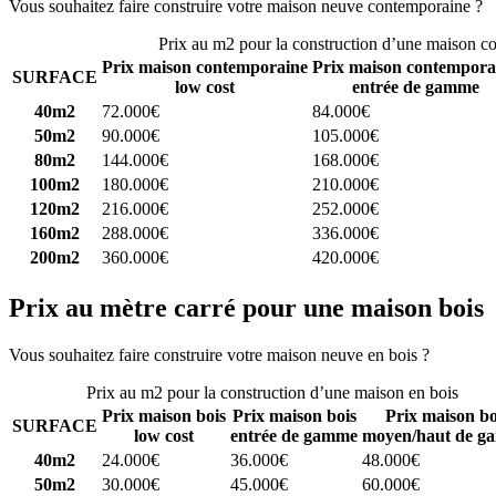
Vous souhaitez faire construire votre maison neuve contemporaine ?
C
Prix au m2 pour la construction d’une maison c
Prix maison contemporaine
Prix maison contempora
SURFACE
low cost
entrée de gamme
40m2
72.000€
84.000€
50m2
90.000€
105.000€
80m2
144.000€
168.000€
100m2
180.000€
210.000€
120m2
216.000€
252.000€
160m2
288.000€
336.000€
200m2
360.000€
420.000€
Prix au mètre carré pour une maison bois
Vous souhaitez faire construire votre maison neuve en bois ?
Comparez
Prix au m2 pour la construction d’une maison en bois
Prix maison bois
Prix maison bois
Prix maison bo
SURFACE
low cost
entrée de gamme
moyen/haut de g
40m2
24.000€
36.000€
48.000€
50m2
30.000€
45.000€
60.000€