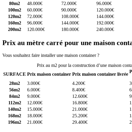
80m2
48.000€
72.000€
96.000€
100m2
60.000€
90.000€
120.000€
120m2
72.000€
108.000€
144.000€
160m2
96.000€
144.000€
192.000€
200m2
120.000€
180.000€
240.000€
Prix au mètre carré pour une maison cont
Vous souhaitez faire installer une maison container ?
Comparez 4 const
Prix au m2 pour la construction d’une maison cont
P
SURFACE
Prix maison container
Prix maison container livrée
28m2
3.000€
4.200€
3
56m2
6.000€
8.400€
6
84m2
9.000€
12.600€
9
112m2
12.000€
16.800€
1
140m2
15.000€
21.000€
1
168m2
18.000€
25.200€
1
196m2
21.000€
29.400€
2