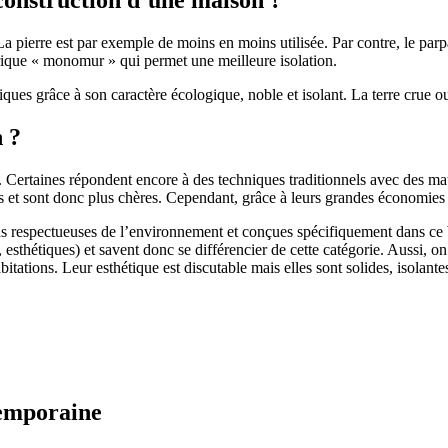
 pierre est par exemple de moins en moins utilisée. Par contre, le parpaing
brique « monomur » qui permet une meilleure isolation.
ues grâce à son caractère écologique, noble et isolant. La terre crue ou
n ?
. Certaines répondent encore à des techniques traditionnels avec des m
et sont donc plus chères. Cependant, grâce à leurs grandes économies d’
us respectueuses de l’environnement et conçues spécifiquement dans ce b
, esthétiques) et savent donc se différencier de cette catégorie. Aussi, 
itations. Leur esthétique est discutable mais elles sont solides, isolantes
temporaine