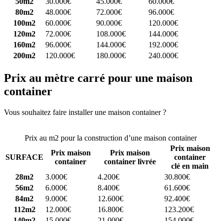
50m2
30.000€
45.000€
60.000€
80m2
48.000€
72.000€
96.000€
100m2
60.000€
90.000€
120.000€
120m2
72.000€
108.000€
144.000€
160m2
96.000€
144.000€
192.000€
200m2
120.000€
180.000€
240.000€
Prix au mètre carré pour une maison
container
Vous souhaitez faire installer une maison container ?
Comparez 4
constructeurs ici
Prix au m2 pour la construction d’une maison container
Prix maison
Prix maison
Prix maison
SURFACE
container
container
container livrée
clé en main
28m2
3.000€
4.200€
30.800€
56m2
6.000€
8.400€
61.600€
84m2
9.000€
12.600€
92.400€
112m2
12.000€
16.800€
123.200€
140m2
15.000€
21.000€
154.000€