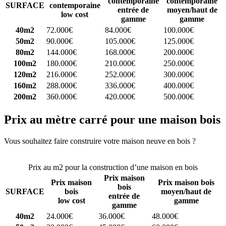
contemporaine
contemporaine
SURFACE
contemporaine
entrée de
moyen/haut de
low cost
gamme
gamme
40m2
72.000€
84.000€
100.000€
50m2
90.000€
105.000€
125.000€
80m2
144.000€
168.000€
200.000€
100m2
180.000€
210.000€
250.000€
120m2
216.000€
252.000€
300.000€
160m2
288.000€
336.000€
400.000€
200m2
360.000€
420.000€
500.000€
Prix au mètre carré pour une maison bois
Vous souhaitez faire construire votre maison neuve en bois ?
Comparez 4 constructeurs ici
Prix au m2 pour la construction d’une maison en bois
Prix maison
Prix maison
Prix maison bois
bois
SURFACE
bois
moyen/haut de
entrée de
low cost
gamme
gamme
40m2
24.000€
36.000€
48.000€