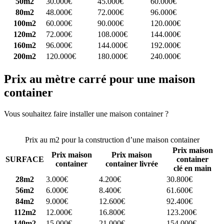
50m2
30.000€
45.000€
60.000€
80m2
48.000€
72.000€
96.000€
100m2
60.000€
90.000€
120.000€
120m2
72.000€
108.000€
144.000€
160m2
96.000€
144.000€
192.000€
200m2
120.000€
180.000€
240.000€
Prix au mètre carré pour une maison
container
Vous souhaitez faire installer une maison container ?
Comparez 4
constructeurs ici
Prix au m2 pour la construction d’une maison container
Prix maison
Prix maison
Prix maison
SURFACE
container
container
container livrée
clé en main
28m2
3.000€
4.200€
30.800€
56m2
6.000€
8.400€
61.600€
84m2
9.000€
12.600€
92.400€
112m2
12.000€
16.800€
123.200€
140m2
15.000€
21.000€
154.000€