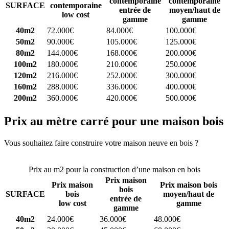
contemporaine
contemporaine
SURFACE
contemporaine
entrée de
moyen/haut de
low cost
gamme
gamme
40m2
72.000€
84.000€
100.000€
50m2
90.000€
105.000€
125.000€
80m2
144.000€
168.000€
200.000€
100m2
180.000€
210.000€
250.000€
120m2
216.000€
252.000€
300.000€
160m2
288.000€
336.000€
400.000€
200m2
360.000€
420.000€
500.000€
Prix au mètre carré pour une maison bois
Vous souhaitez faire construire votre maison neuve en bois ?
Comparez 4 constructeurs ici
Prix au m2 pour la construction d’une maison en bois
Prix maison
Prix maison
Prix maison bois
bois
SURFACE
bois
moyen/haut de
entrée de
low cost
gamme
gamme
40m2
24.000€
36.000€
48.000€