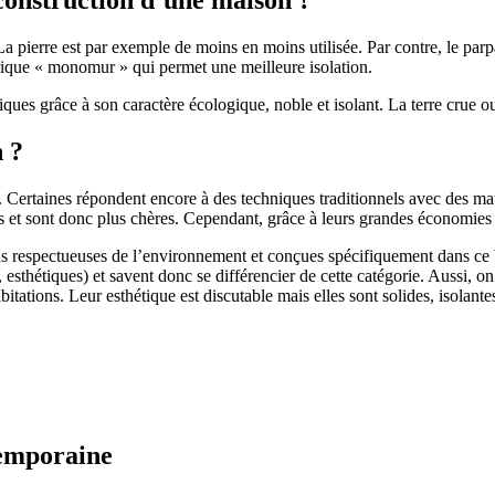
 pierre est par exemple de moins en moins utilisée. Par contre, le parpaing
brique « monomur » qui permet une meilleure isolation.
ues grâce à son caractère écologique, noble et isolant. La terre crue ou
n ?
. Certaines répondent encore à des techniques traditionnels avec des m
et sont donc plus chères. Cependant, grâce à leurs grandes économies d’
us respectueuses de l’environnement et conçues spécifiquement dans ce b
, esthétiques) et savent donc se différencier de cette catégorie. Aussi, 
itations. Leur esthétique est discutable mais elles sont solides, isolantes
temporaine