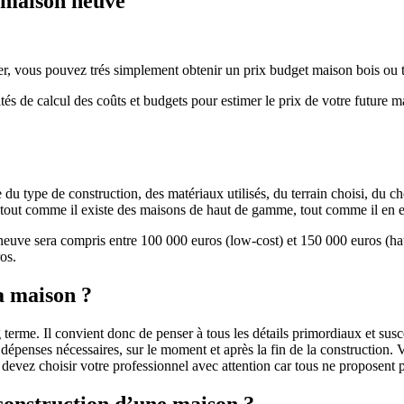
e maison neuve
r, vous pouvez trés simplement obtenir un prix budget maison bois ou tra
ités de calcul des coûts et budgets pour estimer le prix de votre future 
u type de construction, des matériaux utilisés, du terrain choisi, du c
 » tout comme il existe des maisons de haut de gamme, tout comme il en 
 neuve sera compris entre 100 000 euros (low-cost) et 150 000 euros (
os.
a maison ?
 terme. Il convient donc de penser à tous les détails primordiaux et susc
penses nécessaires, sur le moment et après la fin de la construction. Vo
s devez choisir votre professionnel avec attention car tous ne proposen
 construction d’une maison ?