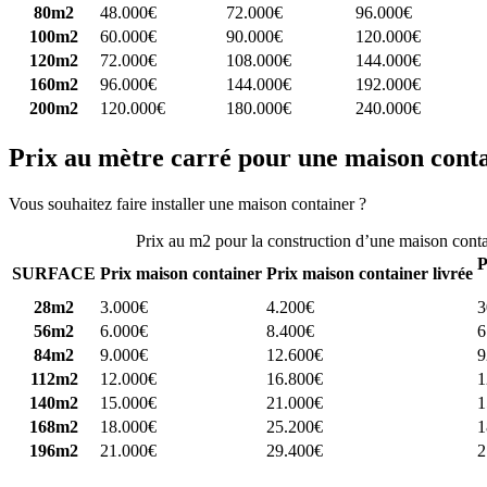
80m2
48.000€
72.000€
96.000€
100m2
60.000€
90.000€
120.000€
120m2
72.000€
108.000€
144.000€
160m2
96.000€
144.000€
192.000€
200m2
120.000€
180.000€
240.000€
Prix au mètre carré pour une maison cont
Vous souhaitez faire installer une maison container ?
Comparez 4 const
Prix au m2 pour la construction d’une maison cont
P
SURFACE
Prix maison container
Prix maison container livrée
28m2
3.000€
4.200€
3
56m2
6.000€
8.400€
6
84m2
9.000€
12.600€
9
112m2
12.000€
16.800€
1
140m2
15.000€
21.000€
1
168m2
18.000€
25.200€
1
196m2
21.000€
29.400€
2