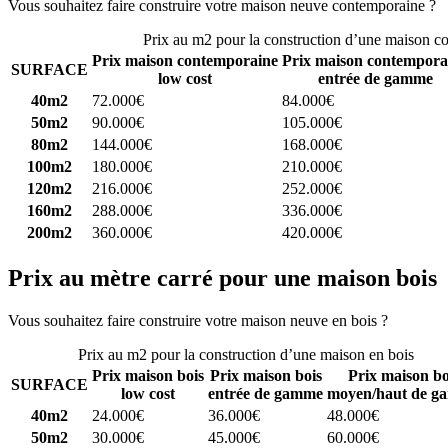
Vous souhaitez faire construire votre maison neuve contemporaine ?
C
Prix au m2 pour la construction d’une maison c
Prix maison contemporaine
Prix maison contempora
SURFACE
low cost
entrée de gamme
40m2
72.000€
84.000€
50m2
90.000€
105.000€
80m2
144.000€
168.000€
100m2
180.000€
210.000€
120m2
216.000€
252.000€
160m2
288.000€
336.000€
200m2
360.000€
420.000€
Prix au mètre carré pour une maison bois
Vous souhaitez faire construire votre maison neuve en bois ?
Comparez
Prix au m2 pour la construction d’une maison en bois
Prix maison bois
Prix maison bois
Prix maison bo
SURFACE
low cost
entrée de gamme
moyen/haut de g
40m2
24.000€
36.000€
48.000€
50m2
30.000€
45.000€
60.000€