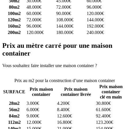
50m2
30.000€
45.000€
60.000€
80m2
48.000€
72.000€
96.000€
100m2
60.000€
90.000€
120.000€
120m2
72.000€
108.000€
144.000€
160m2
96.000€
144.000€
192.000€
200m2
120.000€
180.000€
240.000€
Prix au mètre carré pour une maison
container
Vous souhaitez faire installer une maison container ?
Comparez 4
constructeurs ici
Prix au m2 pour la construction d’une maison container
Prix maison
Prix maison
Prix maison
SURFACE
container
container
container livrée
clé en main
28m2
3.000€
4.200€
30.800€
56m2
6.000€
8.400€
61.600€
84m2
9.000€
12.600€
92.400€
112m2
12.000€
16.800€
123.200€
140m2
15.000€
21.000€
154.000€