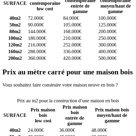
contemporaine
contemporaine
SURFACE
contemporaine
entrée de
moyen/haut de
low cost
gamme
gamme
40m2
72.000€
84.000€
100.000€
50m2
90.000€
105.000€
125.000€
80m2
144.000€
168.000€
200.000€
100m2
180.000€
210.000€
250.000€
120m2
216.000€
252.000€
300.000€
160m2
288.000€
336.000€
400.000€
200m2
360.000€
420.000€
500.000€
Prix au mètre carré pour une maison bois
Vous souhaitez faire construire votre maison neuve en bois ?
Comparez 4 constructeurs ici
Prix au m2 pour la construction d’une maison en bois
Prix maison
Prix maison
Prix maison bois
bois
SURFACE
bois
moyen/haut de
entrée de
low cost
gamme
gamme
40m2
24.000€
36.000€
48.000€