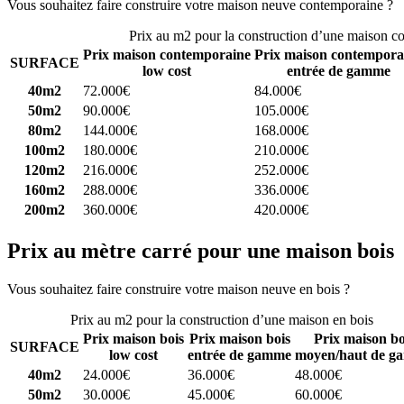
Vous souhaitez faire construire votre maison neuve contemporaine ?
C
Prix au m2 pour la construction d’une maison c
Prix maison contemporaine
Prix maison contempora
SURFACE
low cost
entrée de gamme
40m2
72.000€
84.000€
50m2
90.000€
105.000€
80m2
144.000€
168.000€
100m2
180.000€
210.000€
120m2
216.000€
252.000€
160m2
288.000€
336.000€
200m2
360.000€
420.000€
Prix au mètre carré pour une maison bois
Vous souhaitez faire construire votre maison neuve en bois ?
Comparez
Prix au m2 pour la construction d’une maison en bois
Prix maison bois
Prix maison bois
Prix maison bo
SURFACE
low cost
entrée de gamme
moyen/haut de g
40m2
24.000€
36.000€
48.000€
50m2
30.000€
45.000€
60.000€