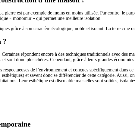
 pierre est par exemple de moins en moins utilisée. Par contre, le parpaing
brique « monomur » qui permet une meilleure isolation.
ues grâce à son caractère écologique, noble et isolant. La terre crue ou
n ?
. Certaines répondent encore à des techniques traditionnels avec des m
et sont donc plus chères. Cependant, grâce à leurs grandes économies d’
us respectueuses de l’environnement et conçues spécifiquement dans ce b
, esthétiques) et savent donc se différencier de cette catégorie. Aussi, 
itations. Leur esthétique est discutable mais elles sont solides, isolantes
temporaine