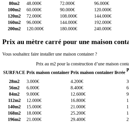
80m2
48.000€
72.000€
96.000€
100m2
60.000€
90.000€
120.000€
120m2
72.000€
108.000€
144.000€
160m2
96.000€
144.000€
192.000€
200m2
120.000€
180.000€
240.000€
Prix au mètre carré pour une maison cont
Vous souhaitez faire installer une maison container ?
Comparez 4 const
Prix au m2 pour la construction d’une maison cont
P
SURFACE
Prix maison container
Prix maison container livrée
28m2
3.000€
4.200€
3
56m2
6.000€
8.400€
6
84m2
9.000€
12.600€
9
112m2
12.000€
16.800€
1
140m2
15.000€
21.000€
1
168m2
18.000€
25.200€
1
196m2
21.000€
29.400€
2