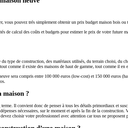
e maison neuve
r, vous pouvez trés simplement obtenir un prix budget maison bois ou tra
ités de calcul des coûts et budgets pour estimer le prix de votre future 
u type de construction, des matériaux utilisés, du terrain choisi, du c
 » tout comme il existe des maisons de haut de gamme, tout comme il en 
 neuve sera compris entre 100 000 euros (low-cost) et 150 000 euros (
os.
a maison ?
 terme. Il convient donc de penser à tous les détails primordiaux et susc
penses nécessaires, sur le moment et après la fin de la construction. Vo
s devez choisir votre professionnel avec attention car tous ne proposen
 construction d’une maison ?