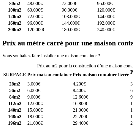
80m2
48.000€
72.000€
96.000€
100m2
60.000€
90.000€
120.000€
120m2
72.000€
108.000€
144.000€
160m2
96.000€
144.000€
192.000€
200m2
120.000€
180.000€
240.000€
Prix au mètre carré pour une maison cont
Vous souhaitez faire installer une maison container ?
Comparez 4 const
Prix au m2 pour la construction d’une maison cont
P
SURFACE
Prix maison container
Prix maison container livrée
28m2
3.000€
4.200€
3
56m2
6.000€
8.400€
6
84m2
9.000€
12.600€
9
112m2
12.000€
16.800€
1
140m2
15.000€
21.000€
1
168m2
18.000€
25.200€
1
196m2
21.000€
29.400€
2