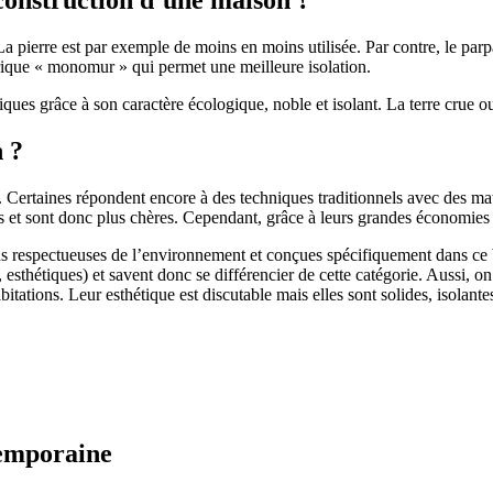
 pierre est par exemple de moins en moins utilisée. Par contre, le parpaing
brique « monomur » qui permet une meilleure isolation.
ues grâce à son caractère écologique, noble et isolant. La terre crue ou
n ?
. Certaines répondent encore à des techniques traditionnels avec des m
et sont donc plus chères. Cependant, grâce à leurs grandes économies d’
us respectueuses de l’environnement et conçues spécifiquement dans ce b
, esthétiques) et savent donc se différencier de cette catégorie. Aussi, 
itations. Leur esthétique est discutable mais elles sont solides, isolantes
temporaine