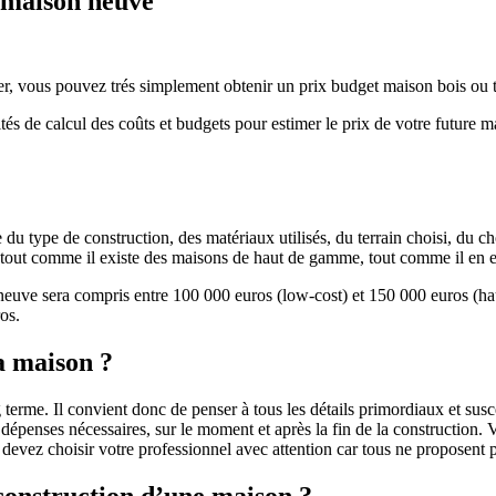
e maison neuve
r, vous pouvez trés simplement obtenir un prix budget maison bois ou tra
ités de calcul des coûts et budgets pour estimer le prix de votre future 
u type de construction, des matériaux utilisés, du terrain choisi, du c
 » tout comme il existe des maisons de haut de gamme, tout comme il en 
 neuve sera compris entre 100 000 euros (low-cost) et 150 000 euros (
os.
a maison ?
 terme. Il convient donc de penser à tous les détails primordiaux et susc
penses nécessaires, sur le moment et après la fin de la construction. Vo
s devez choisir votre professionnel avec attention car tous ne proposen
 construction d’une maison ?