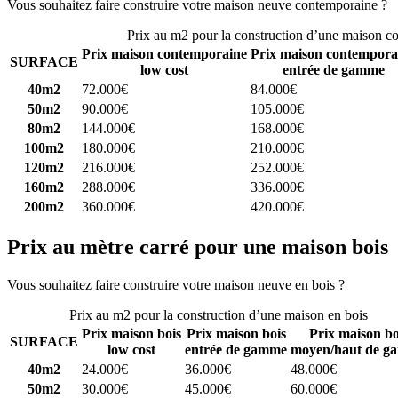
Vous souhaitez faire construire votre maison neuve contemporaine ?
C
Prix au m2 pour la construction d’une maison c
Prix maison contemporaine
Prix maison contempora
SURFACE
low cost
entrée de gamme
40m2
72.000€
84.000€
50m2
90.000€
105.000€
80m2
144.000€
168.000€
100m2
180.000€
210.000€
120m2
216.000€
252.000€
160m2
288.000€
336.000€
200m2
360.000€
420.000€
Prix au mètre carré pour une maison bois
Vous souhaitez faire construire votre maison neuve en bois ?
Comparez
Prix au m2 pour la construction d’une maison en bois
Prix maison bois
Prix maison bois
Prix maison bo
SURFACE
low cost
entrée de gamme
moyen/haut de g
40m2
24.000€
36.000€
48.000€
50m2
30.000€
45.000€
60.000€