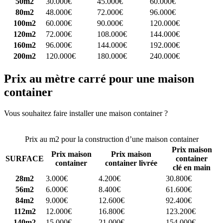
50m2
30.000€
45.000€
60.000€
80m2
48.000€
72.000€
96.000€
100m2
60.000€
90.000€
120.000€
120m2
72.000€
108.000€
144.000€
160m2
96.000€
144.000€
192.000€
200m2
120.000€
180.000€
240.000€
Prix au mètre carré pour une maison
container
Vous souhaitez faire installer une maison container ?
Comparez 4
constructeurs ici
Prix au m2 pour la construction d’une maison container
Prix maison
Prix maison
Prix maison
SURFACE
container
container
container livrée
clé en main
28m2
3.000€
4.200€
30.800€
56m2
6.000€
8.400€
61.600€
84m2
9.000€
12.600€
92.400€
112m2
12.000€
16.800€
123.200€
140m2
15.000€
21.000€
154.000€