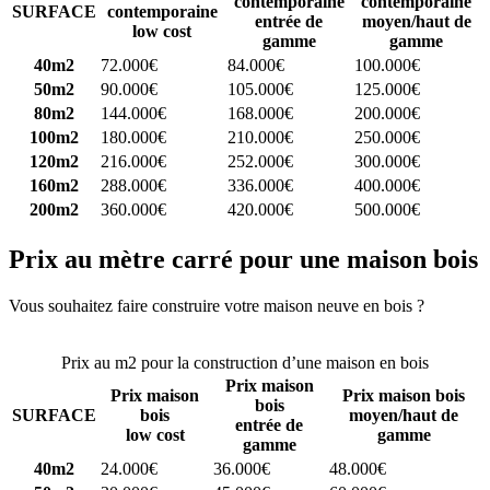
contemporaine
contemporaine
SURFACE
contemporaine
entrée de
moyen/haut de
low cost
gamme
gamme
40m2
72.000€
84.000€
100.000€
50m2
90.000€
105.000€
125.000€
80m2
144.000€
168.000€
200.000€
100m2
180.000€
210.000€
250.000€
120m2
216.000€
252.000€
300.000€
160m2
288.000€
336.000€
400.000€
200m2
360.000€
420.000€
500.000€
Prix au mètre carré pour une maison bois
Vous souhaitez faire construire votre maison neuve en bois ?
Comparez 4 constructeurs ici
Prix au m2 pour la construction d’une maison en bois
Prix maison
Prix maison
Prix maison bois
bois
SURFACE
bois
moyen/haut de
entrée de
low cost
gamme
gamme
40m2
24.000€
36.000€
48.000€