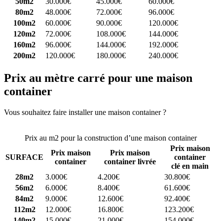
50m2
30.000€
45.000€
60.000€
80m2
48.000€
72.000€
96.000€
100m2
60.000€
90.000€
120.000€
120m2
72.000€
108.000€
144.000€
160m2
96.000€
144.000€
192.000€
200m2
120.000€
180.000€
240.000€
Prix au mètre carré pour une maison
container
Vous souhaitez faire installer une maison container ?
Comparez 4
constructeurs ici
Prix au m2 pour la construction d’une maison container
Prix maison
Prix maison
Prix maison
SURFACE
container
container
container livrée
clé en main
28m2
3.000€
4.200€
30.800€
56m2
6.000€
8.400€
61.600€
84m2
9.000€
12.600€
92.400€
112m2
12.000€
16.800€
123.200€
140m2
15.000€
21.000€
154.000€