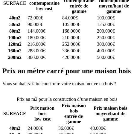
contemporaine
contemporaine
SURFACE
contemporaine
entrée de
moyen/haut de
low cost
gamme
gamme
40m2
72.000€
84.000€
100.000€
50m2
90.000€
105.000€
125.000€
80m2
144.000€
168.000€
200.000€
100m2
180.000€
210.000€
250.000€
120m2
216.000€
252.000€
300.000€
160m2
288.000€
336.000€
400.000€
200m2
360.000€
420.000€
500.000€
Prix au mètre carré pour une maison bois
Vous souhaitez faire construire votre maison neuve en bois ?
Comparez 4 constructeurs ici
Prix au m2 pour la construction d’une maison en bois
Prix maison
Prix maison
Prix maison bois
bois
SURFACE
bois
moyen/haut de
entrée de
low cost
gamme
gamme
40m2
24.000€
36.000€
48.000€