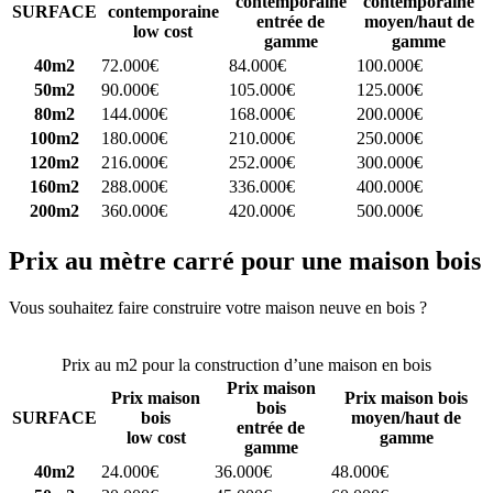
contemporaine
contemporaine
SURFACE
contemporaine
entrée de
moyen/haut de
low cost
gamme
gamme
40m2
72.000€
84.000€
100.000€
50m2
90.000€
105.000€
125.000€
80m2
144.000€
168.000€
200.000€
100m2
180.000€
210.000€
250.000€
120m2
216.000€
252.000€
300.000€
160m2
288.000€
336.000€
400.000€
200m2
360.000€
420.000€
500.000€
Prix au mètre carré pour une maison bois
Vous souhaitez faire construire votre maison neuve en bois ?
Comparez 4 constructeurs ici
Prix au m2 pour la construction d’une maison en bois
Prix maison
Prix maison
Prix maison bois
bois
SURFACE
bois
moyen/haut de
entrée de
low cost
gamme
gamme
40m2
24.000€
36.000€
48.000€