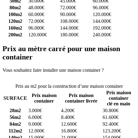
50m2
30.000€
45.000€
60.000€
80m2
48.000€
72.000€
96.000€
100m2
60.000€
90.000€
120.000€
120m2
72.000€
108.000€
144.000€
160m2
96.000€
144.000€
192.000€
200m2
120.000€
180.000€
240.000€
Prix au mètre carré pour une maison
container
Vous souhaitez faire installer une maison container ?
Comparez 4
constructeurs ici
Prix au m2 pour la construction d’une maison container
Prix maison
Prix maison
Prix maison
SURFACE
container
container
container livrée
clé en main
28m2
3.000€
4.200€
30.800€
56m2
6.000€
8.400€
61.600€
84m2
9.000€
12.600€
92.400€
112m2
12.000€
16.800€
123.200€
140m2
15.000€
21.000€
154.000€