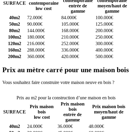
contemporaine
contemporaine
SURFACE
contemporaine
entrée de
moyen/haut de
low cost
gamme
gamme
40m2
72.000€
84.000€
100.000€
50m2
90.000€
105.000€
125.000€
80m2
144.000€
168.000€
200.000€
100m2
180.000€
210.000€
250.000€
120m2
216.000€
252.000€
300.000€
160m2
288.000€
336.000€
400.000€
200m2
360.000€
420.000€
500.000€
Prix au mètre carré pour une maison bois
Vous souhaitez faire construire votre maison neuve en bois ?
Comparez 4 constructeurs ici
Prix au m2 pour la construction d’une maison en bois
Prix maison
Prix maison
Prix maison bois
bois
SURFACE
bois
moyen/haut de
entrée de
low cost
gamme
gamme
40m2
24.000€
36.000€
48.000€