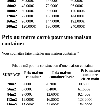
50m2
30.000€
45.000€
60.000€
80m2
48.000€
72.000€
96.000€
100m2
60.000€
90.000€
120.000€
120m2
72.000€
108.000€
144.000€
160m2
96.000€
144.000€
192.000€
200m2
120.000€
180.000€
240.000€
Prix au mètre carré pour une maison
container
Vous souhaitez faire installer une maison container ?
Comparez 4
constructeurs ici
Prix au m2 pour la construction d’une maison container
Prix maison
Prix maison
Prix maison
SURFACE
container
container
container livrée
clé en main
28m2
3.000€
4.200€
30.800€
56m2
6.000€
8.400€
61.600€
84m2
9.000€
12.600€
92.400€
112m2
12.000€
16.800€
123.200€
140m2
15.000€
21.000€
154.000€