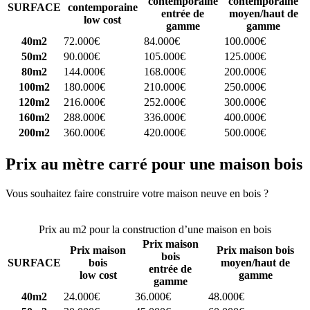
contemporaine
contemporaine
SURFACE
contemporaine
entrée de
moyen/haut de
low cost
gamme
gamme
40m2
72.000€
84.000€
100.000€
50m2
90.000€
105.000€
125.000€
80m2
144.000€
168.000€
200.000€
100m2
180.000€
210.000€
250.000€
120m2
216.000€
252.000€
300.000€
160m2
288.000€
336.000€
400.000€
200m2
360.000€
420.000€
500.000€
Prix au mètre carré pour une maison bois
Vous souhaitez faire construire votre maison neuve en bois ?
Comparez 4 constructeurs ici
Prix au m2 pour la construction d’une maison en bois
Prix maison
Prix maison
Prix maison bois
bois
SURFACE
bois
moyen/haut de
entrée de
low cost
gamme
gamme
40m2
24.000€
36.000€
48.000€