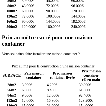
50m2
30.000€
45.000€
60.000€
80m2
48.000€
72.000€
96.000€
100m2
60.000€
90.000€
120.000€
120m2
72.000€
108.000€
144.000€
160m2
96.000€
144.000€
192.000€
200m2
120.000€
180.000€
240.000€
Prix au mètre carré pour une maison
container
Vous souhaitez faire installer une maison container ?
Comparez 4
constructeurs ici
Prix au m2 pour la construction d’une maison container
Prix maison
Prix maison
Prix maison
SURFACE
container
container
container livrée
clé en main
28m2
3.000€
4.200€
30.800€
56m2
6.000€
8.400€
61.600€
84m2
9.000€
12.600€
92.400€
112m2
12.000€
16.800€
123.200€
140m2
15.000€
21.000€
154.000€