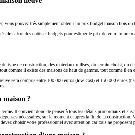
e maison neuve
r, vous pouvez trés simplement obtenir un prix budget maison bois ou tra
ités de calcul des coûts et budgets pour estimer le prix de votre future 
u type de construction, des matériaux utilisés, du terrain choisi, du c
 » tout comme il existe des maisons de haut de gamme, tout comme il en 
 neuve sera compris entre 100 000 euros (low-cost) et 150 000 euros (
os.
a maison ?
 terme. Il convient donc de penser à tous les détails primordiaux et susc
penses nécessaires, sur le moment et après la fin de la construction. Vo
s devez choisir votre professionnel avec attention car tous ne proposen
 construction d’une maison ?