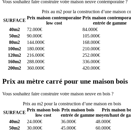
Vous souhaitez faire construire votre maison neuve contemporaine ?
C
Prix au m2 pour la construction d’une maison c
Prix maison contemporaine
Prix maison contempora
SURFACE
low cost
entrée de gamme
40m2
72.000€
84.000€
50m2
90.000€
105.000€
80m2
144.000€
168.000€
100m2
180.000€
210.000€
120m2
216.000€
252.000€
160m2
288.000€
336.000€
200m2
360.000€
420.000€
Prix au mètre carré pour une maison bois
Vous souhaitez faire construire votre maison neuve en bois ?
Comparez
Prix au m2 pour la construction d’une maison en bois
Prix maison bois
Prix maison bois
Prix maison bo
SURFACE
low cost
entrée de gamme
moyen/haut de g
40m2
24.000€
36.000€
48.000€
50m2
30.000€
45.000€
60.000€