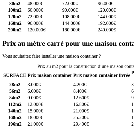
80m2
48.000€
72.000€
96.000€
100m2
60.000€
90.000€
120.000€
120m2
72.000€
108.000€
144.000€
160m2
96.000€
144.000€
192.000€
200m2
120.000€
180.000€
240.000€
Prix au mètre carré pour une maison cont
Vous souhaitez faire installer une maison container ?
Comparez 4 const
Prix au m2 pour la construction d’une maison cont
P
SURFACE
Prix maison container
Prix maison container livrée
28m2
3.000€
4.200€
3
56m2
6.000€
8.400€
6
84m2
9.000€
12.600€
9
112m2
12.000€
16.800€
1
140m2
15.000€
21.000€
1
168m2
18.000€
25.200€
1
196m2
21.000€
29.400€
2