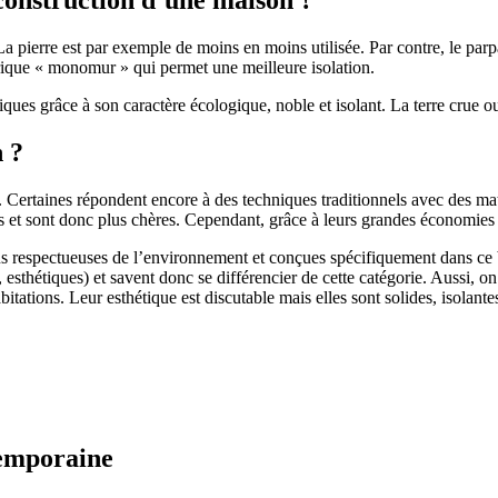
 pierre est par exemple de moins en moins utilisée. Par contre, le parpaing
brique « monomur » qui permet une meilleure isolation.
ues grâce à son caractère écologique, noble et isolant. La terre crue ou
n ?
. Certaines répondent encore à des techniques traditionnels avec des m
et sont donc plus chères. Cependant, grâce à leurs grandes économies d’
us respectueuses de l’environnement et conçues spécifiquement dans ce b
, esthétiques) et savent donc se différencier de cette catégorie. Aussi, 
itations. Leur esthétique est discutable mais elles sont solides, isolantes
temporaine