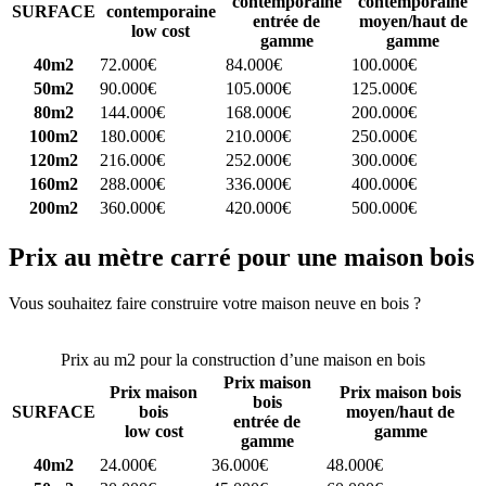
contemporaine
contemporaine
SURFACE
contemporaine
entrée de
moyen/haut de
low cost
gamme
gamme
40m2
72.000€
84.000€
100.000€
50m2
90.000€
105.000€
125.000€
80m2
144.000€
168.000€
200.000€
100m2
180.000€
210.000€
250.000€
120m2
216.000€
252.000€
300.000€
160m2
288.000€
336.000€
400.000€
200m2
360.000€
420.000€
500.000€
Prix au mètre carré pour une maison bois
Vous souhaitez faire construire votre maison neuve en bois ?
Comparez 4 constructeurs ici
Prix au m2 pour la construction d’une maison en bois
Prix maison
Prix maison
Prix maison bois
bois
SURFACE
bois
moyen/haut de
entrée de
low cost
gamme
gamme
40m2
24.000€
36.000€
48.000€