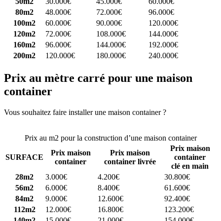
50m2
30.000€
45.000€
60.000€
80m2
48.000€
72.000€
96.000€
100m2
60.000€
90.000€
120.000€
120m2
72.000€
108.000€
144.000€
160m2
96.000€
144.000€
192.000€
200m2
120.000€
180.000€
240.000€
Prix au mètre carré pour une maison
container
Vous souhaitez faire installer une maison container ?
Comparez 4
constructeurs ici
Prix au m2 pour la construction d’une maison container
Prix maison
Prix maison
Prix maison
SURFACE
container
container
container livrée
clé en main
28m2
3.000€
4.200€
30.800€
56m2
6.000€
8.400€
61.600€
84m2
9.000€
12.600€
92.400€
112m2
12.000€
16.800€
123.200€
140m2
15.000€
21.000€
154.000€