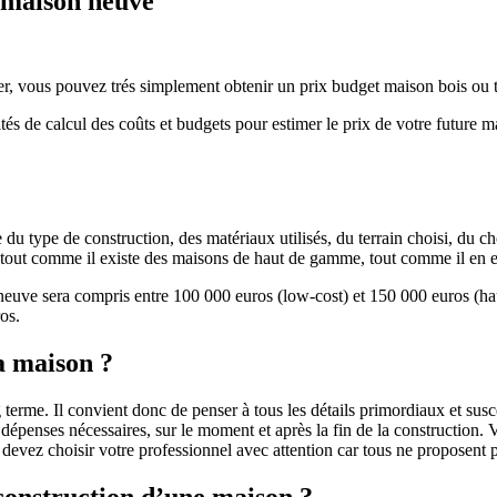
e maison neuve
r, vous pouvez trés simplement obtenir un prix budget maison bois ou tra
ités de calcul des coûts et budgets pour estimer le prix de votre future 
u type de construction, des matériaux utilisés, du terrain choisi, du c
 » tout comme il existe des maisons de haut de gamme, tout comme il en 
 neuve sera compris entre 100 000 euros (low-cost) et 150 000 euros (
os.
a maison ?
 terme. Il convient donc de penser à tous les détails primordiaux et susc
penses nécessaires, sur le moment et après la fin de la construction. Vo
s devez choisir votre professionnel avec attention car tous ne proposen
 construction d’une maison ?