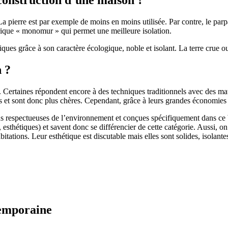
 pierre est par exemple de moins en moins utilisée. Par contre, le parpaing
brique « monomur » qui permet une meilleure isolation.
ues grâce à son caractère écologique, noble et isolant. La terre crue ou
n ?
. Certaines répondent encore à des techniques traditionnels avec des m
et sont donc plus chères. Cependant, grâce à leurs grandes économies d’
us respectueuses de l’environnement et conçues spécifiquement dans ce b
, esthétiques) et savent donc se différencier de cette catégorie. Aussi, 
itations. Leur esthétique est discutable mais elles sont solides, isolantes
temporaine