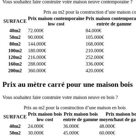
Vous souhaitez faire construire votre maison neuve contemporaine ?
C
Prix au m2 pour la construction d’une maison c
Prix maison contemporaine
Prix maison contempora
SURFACE
low cost
entrée de gamme
40m2
72.000€
84.000€
50m2
90.000€
105.000€
80m2
144.000€
168.000€
100m2
180.000€
210.000€
120m2
216.000€
252.000€
160m2
288.000€
336.000€
200m2
360.000€
420.000€
Prix au mètre carré pour une maison bois
Vous souhaitez faire construire votre maison neuve en bois ?
Comparez
Prix au m2 pour la construction d’une maison en bois
Prix maison bois
Prix maison bois
Prix maison bo
SURFACE
low cost
entrée de gamme
moyen/haut de g
40m2
24.000€
36.000€
48.000€
50m2
30.000€
45.000€
60.000€