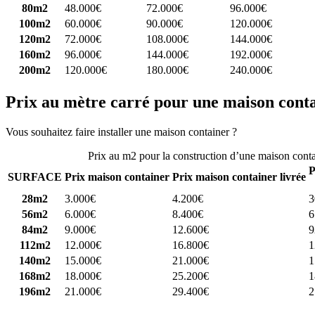
80m2
48.000€
72.000€
96.000€
100m2
60.000€
90.000€
120.000€
120m2
72.000€
108.000€
144.000€
160m2
96.000€
144.000€
192.000€
200m2
120.000€
180.000€
240.000€
Prix au mètre carré pour une maison cont
Vous souhaitez faire installer une maison container ?
Comparez 4 const
Prix au m2 pour la construction d’une maison cont
P
SURFACE
Prix maison container
Prix maison container livrée
28m2
3.000€
4.200€
3
56m2
6.000€
8.400€
6
84m2
9.000€
12.600€
9
112m2
12.000€
16.800€
1
140m2
15.000€
21.000€
1
168m2
18.000€
25.200€
1
196m2
21.000€
29.400€
2