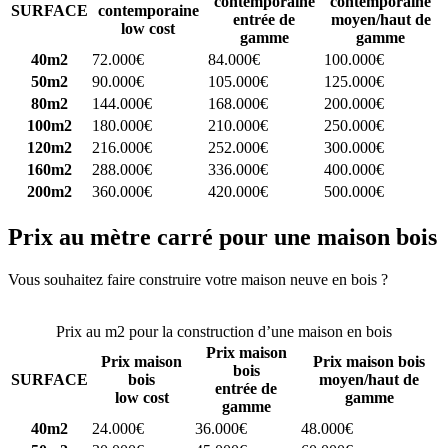
contemporaine
contemporaine
SURFACE
contemporaine
entrée de
moyen/haut de
low cost
gamme
gamme
40m2
72.000€
84.000€
100.000€
50m2
90.000€
105.000€
125.000€
80m2
144.000€
168.000€
200.000€
100m2
180.000€
210.000€
250.000€
120m2
216.000€
252.000€
300.000€
160m2
288.000€
336.000€
400.000€
200m2
360.000€
420.000€
500.000€
Prix au mètre carré pour une maison bois
Vous souhaitez faire construire votre maison neuve en bois ?
Comparez 4 constructeurs ici
Prix au m2 pour la construction d’une maison en bois
Prix maison
Prix maison
Prix maison bois
bois
SURFACE
bois
moyen/haut de
entrée de
low cost
gamme
gamme
40m2
24.000€
36.000€
48.000€