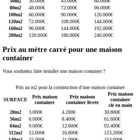
50m2
30.000€
45.000€
60.000€
80m2
48.000€
72.000€
96.000€
100m2
60.000€
90.000€
120.000€
120m2
72.000€
108.000€
144.000€
160m2
96.000€
144.000€
192.000€
200m2
120.000€
180.000€
240.000€
Prix au mètre carré pour une maison
container
Vous souhaitez faire installer une maison container ?
Comparez 4
constructeurs ici
Prix au m2 pour la construction d’une maison container
Prix maison
Prix maison
Prix maison
SURFACE
container
container
container livrée
clé en main
28m2
3.000€
4.200€
30.800€
56m2
6.000€
8.400€
61.600€
84m2
9.000€
12.600€
92.400€
112m2
12.000€
16.800€
123.200€
140m2
15.000€
21.000€
154.000€