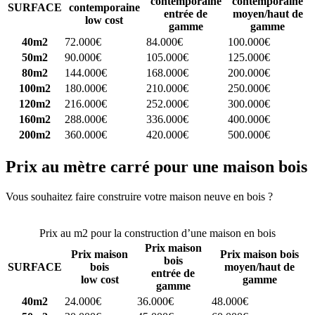
contemporaine
contemporaine
SURFACE
contemporaine
entrée de
moyen/haut de
low cost
gamme
gamme
40m2
72.000€
84.000€
100.000€
50m2
90.000€
105.000€
125.000€
80m2
144.000€
168.000€
200.000€
100m2
180.000€
210.000€
250.000€
120m2
216.000€
252.000€
300.000€
160m2
288.000€
336.000€
400.000€
200m2
360.000€
420.000€
500.000€
Prix au mètre carré pour une maison bois
Vous souhaitez faire construire votre maison neuve en bois ?
Comparez 4 constructeurs ici
Prix au m2 pour la construction d’une maison en bois
Prix maison
Prix maison
Prix maison bois
bois
SURFACE
bois
moyen/haut de
entrée de
low cost
gamme
gamme
40m2
24.000€
36.000€
48.000€