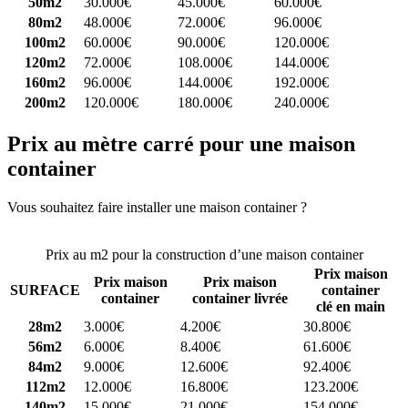
50m2
30.000€
45.000€
60.000€
80m2
48.000€
72.000€
96.000€
100m2
60.000€
90.000€
120.000€
120m2
72.000€
108.000€
144.000€
160m2
96.000€
144.000€
192.000€
200m2
120.000€
180.000€
240.000€
Prix au mètre carré pour une maison
container
Vous souhaitez faire installer une maison container ?
Comparez 4
constructeurs ici
Prix au m2 pour la construction d’une maison container
Prix maison
Prix maison
Prix maison
SURFACE
container
container
container livrée
clé en main
28m2
3.000€
4.200€
30.800€
56m2
6.000€
8.400€
61.600€
84m2
9.000€
12.600€
92.400€
112m2
12.000€
16.800€
123.200€
140m2
15.000€
21.000€
154.000€