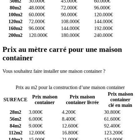
50m2
30.000€
45.000€
60.000€
80m2
48.000€
72.000€
96.000€
100m2
60.000€
90.000€
120.000€
120m2
72.000€
108.000€
144.000€
160m2
96.000€
144.000€
192.000€
200m2
120.000€
180.000€
240.000€
Prix au mètre carré pour une maison
container
Vous souhaitez faire installer une maison container ?
Comparez 4
constructeurs ici
Prix au m2 pour la construction d’une maison container
Prix maison
Prix maison
Prix maison
SURFACE
container
container
container livrée
clé en main
28m2
3.000€
4.200€
30.800€
56m2
6.000€
8.400€
61.600€
84m2
9.000€
12.600€
92.400€
112m2
12.000€
16.800€
123.200€
140m2
15.000€
21.000€
154.000€