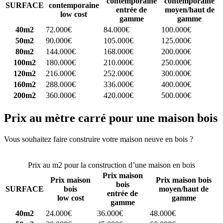
contemporaine
contemporaine
SURFACE
contemporaine
entrée de
moyen/haut de
low cost
gamme
gamme
40m2
72.000€
84.000€
100.000€
50m2
90.000€
105.000€
125.000€
80m2
144.000€
168.000€
200.000€
100m2
180.000€
210.000€
250.000€
120m2
216.000€
252.000€
300.000€
160m2
288.000€
336.000€
400.000€
200m2
360.000€
420.000€
500.000€
Prix au mètre carré pour une maison bois
Vous souhaitez faire construire votre maison neuve en bois ?
Comparez 4 constructeurs ici
Prix au m2 pour la construction d’une maison en bois
Prix maison
Prix maison
Prix maison bois
bois
SURFACE
bois
moyen/haut de
entrée de
low cost
gamme
gamme
40m2
24.000€
36.000€
48.000€